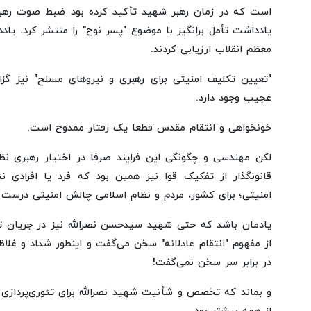
است که در زمان رهبر شهید تأکید کرده بود ضبط صوت ر
یادداشت تأمل برانگیز با موضوع "پسر نوح" را منتشر کرد. یادد
معظم انقلاب ارزیابی کردند.
"تعیین تکلیف امنیتی برای رهبری و نیروهای مسلح" نیز گز
عجیب وجود دارد.
خونخواهی و انتقام مقدس قطعا یک رفتار ممدوح است.
لکن مهندسی و چگونگی این فرایند صرفا در اختیار رهبری ن
قانونگذار از تفکیک قوا نیز همین بود که فرد یا افرادی 
امنیتی؛ برای کشور، مردم و نظام اسلامی چالش امنیتی درست ک
یادمان باشد که حتی شهید سیدحسن نصرالله نیز در جریان ت
از مفهوم "انتقام عادلانه" سخن می‌گفت و اینطور شداد و غلاظ
در برابر سر سخن نمی‌گفت!
و بماند که تخصص و شأنیت شهید نصرالله برای تئوری‌پردازی 