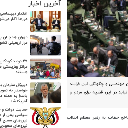
آخرین اخبار
اقتدار دیپلماسی 
مرزها آغاز می‌شو
مهران همچنان پر
مرز اربعینی کشور
۲۷ درصد کودکا
مراکز بهزیستی ف
هستند
 مهندسی و چگونگی این فرایند
دبیرکل سازمان بد
خواستار به تعوی
باید در این قضیه برای مردم و
پاسخ به حمله ع
آمریکا شد
حمایت دولت و ش
سیاسی یمن از ع
یه‌ای خطاب به رهبر معظم انقلاب
نیروهای مسلح آ
نیروهای سعودی