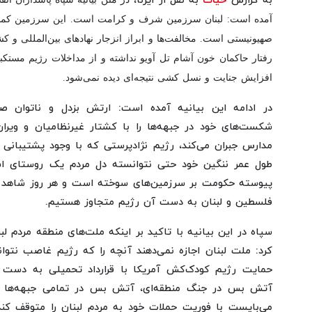
به گزارش
حیات
به نقل از ایرنا،
آمده است: لبنان سرزمین شرف و کرامت است. این سرزمین کماک
صهیونیستی است. مخالفت‌ها و ابراز انزجار نهادهای بین‌المللی و کش
رفتار حاکمان خون آشام تل آویو نداشته و از مداخلات رژیم مستکبر
افزایش جنایت و نسل کشی نتیجه‌ای دیده نمی‌شود.
در ادامه این بیانیه آمده است: ارتش بزدل و ناتوان ص
شکست‌های خود در جبهه‌ها را با کشتار غیرنظامیان و ویران 
مدارس جبران می‌کند، رژیم نژادپرستی که با وجود پشتیبانی بی
طول عمر ننگین خود حتی نتوانسته دل مردم یک روستای اشغ
پیوسته حکومت بر سرزمین‌های سوخته است و هر روز شاهد وی
فلسطین و لبنان به دست آن رژیم متجاوز هستیم.
سپاه در این بیانیه با تاکید بر اینکه ملت‌های منطقه مردم لب
کرد: ملت لبنان اجازه نمی‌دهند آنچه را که رژیم غاصب نتوا
حمایت رژیم کودک‌کش آمریکا با قرارداد تحمیلی به دست آ
آتش بس در جنگ منطقه‌ای، آتش بس در تمامی جبهه‌ها از
می‌بایست با فوریت حملات خود به مردم لبنان را متوقف کند،