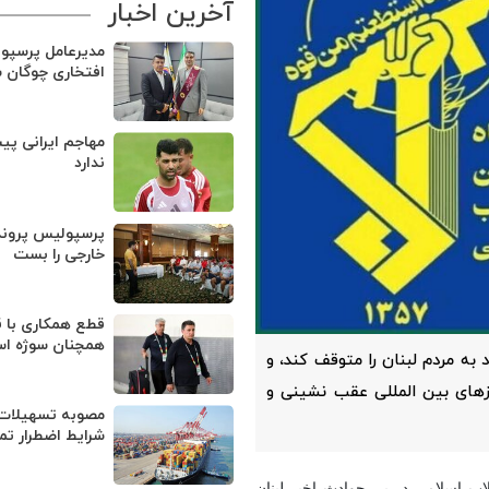
آخرین اخبار
مدیرعامل پرسپو
افتخاری چوگان 
مهاجم ایرانی پی
ندارد
پرسپولیس پروند
خارجی را بست
قطع همکاری با ق
همچنان سوژه ا
 به مردم لبنان را متوقف کند، و
زهای بین المللی عقب نشینی و
مصوبه تسهیلات 
شرایط اضطرار تم
قلاب اسلامی در پی حوادث اخیر لبنان