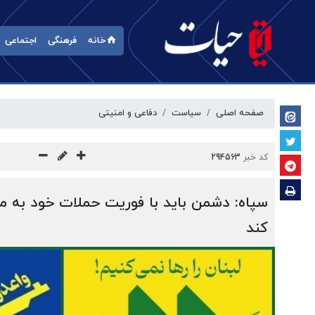
خانه
فرهنگی
اجتماعی
صفحه اصلی
سیاست
دفاعی و امنیتی
کد خبر
294563
سپاه: دشمن باید با فوریت حملات خود به مر
کند