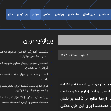
سیاسی
بین‌الملل
اقتصادی
ورزشی
عکس
فیلم
وب‌گردی
بازار
پربازدیدترین
نشست آموزشی قوانین مربوط به ایثار
۱۴ خرداد ۱۴۰۵ - ۱۴:۲۵
مشهد مقدس برگزار شد ‌
استقبال مردم از پیکر مطهر شهید «ا
فروش» در همدان
کاهش ۵ درصدی بهای نفت؛ قیمت 
یافت
با نام درختان شکسته و افتاده
عزم جدی بنیاد شهید برای نهایی‌سازی
و تجمیع قوانین ایثارگری
طبیعی و آبخیزداری کشور، باعث
بهره مندی بیش از 21 هزار نف
آن‌ها علاوه بر تأکید بر نقش
خدمات صندوق قرض الحسنه شاهد
 معتقدند اجرای این طرح ممکن