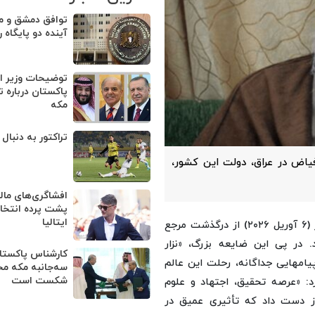
توافق دمشق و مس
آینده دو پایگاه 
توضیحات وزیر ام
پاکستان درباره ت
مکه
تراکتور به دنبال
یاض در عراق، دولت این کشور،
افشاگری‌های مالد
پشت پرده انتخا
ایتالیا
به گزارش حیات به نقل از فارس، رسانه‌های عراقی، صبح امروز (۶ آوریل ۲۰۲۶) از درگذشت مرجع
 در پی این ضایعه بزرگ، «نزار
کارشناس پاکستان
یامهایی جداگانه، رحلت این عالم
سه‌جانبه مکه م
شکست است
د: «عرصه تحقیق، اجتهاد و علوم
 از دست داد که تأثیری عمیق در