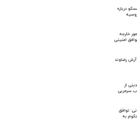
کو درباره
روسیه
ور خارجه
وافق امنیتی
 آرش رضاوند
ینی از
ب سرمربی
ی: توافق
حکوم به