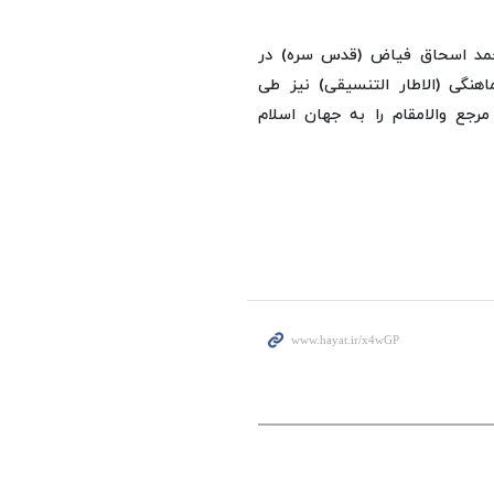
حمد اسحاق فیاض (قدس سره) در
نگی (الاطار التنسیقی) نیز طی
رجع والامقام را به جهان اسلام