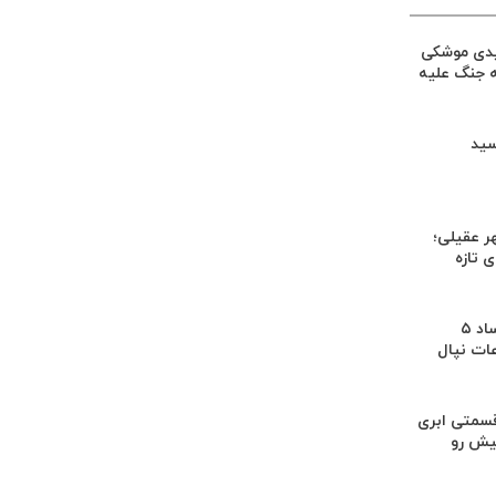
یدی موشکی
ه جنگ علیه
سید
ر عقیلی؛
 تازه
کشف بقایای اجساد ۵
عات نپال
سمتی ابری
یش رو