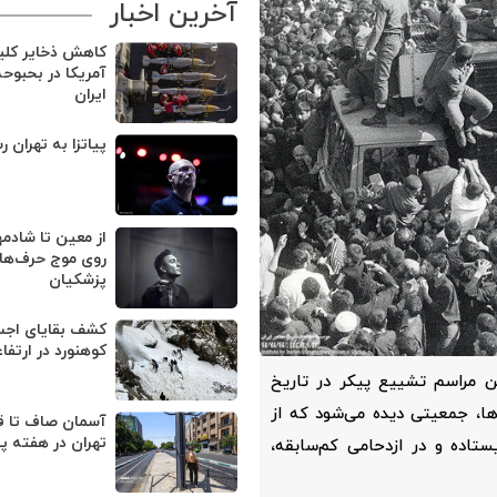
آخرین اخبار
کاهش ذخایر کل
آمریکا در بحبوح
ایران
پیاتزا به تهران ر
از معین تا شادمه
روی موج حرف‌های
پزشکیان
کوهنورد در ارتفا
‌ترین مراسم‌ تشییع پیکر در تاریخ
زها، جمعیتی دیده می‌شود که از
آسمان صاف تا ق
تهران در هفته پ
ستاده و در ازدحامی کم‌سابقه،