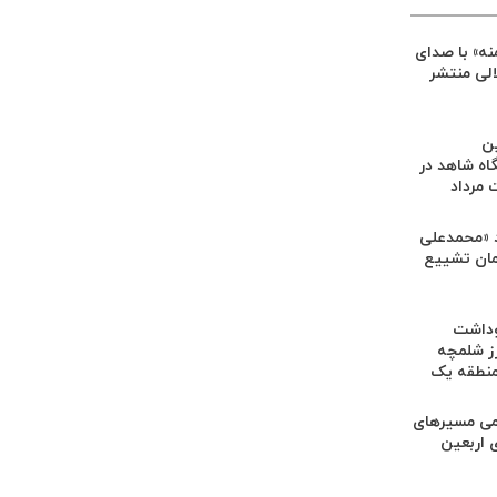
ه» با صدای
الی منتشر
ین
اه شاهد در
مرداد
 «محمدعلی
رامان تشییع
وداشت
ز شلمچه
منطقه یک
امی مسیرهای
 اربعین