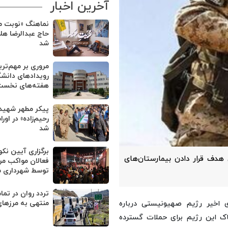
آخرین اخبار
نماهنگ «نوبت من
حاج عبدالرضا هل
شد
مروری بر مهم‌تر
رویدادهای دانشگ
هفته‌های نخست 
پیکر مطهر شهید
رحیم‌زاده» در او
شد
برگزاری آیین نک
هدف قرار دادن بیمارستان‌های
فعالان مواکب مر
توسط شهرداری 
تردد روان در تم
منتهی به مرزهای
های اخیر رژیم صهیونیستی درباره
اک این رژیم برای حملات گسترده