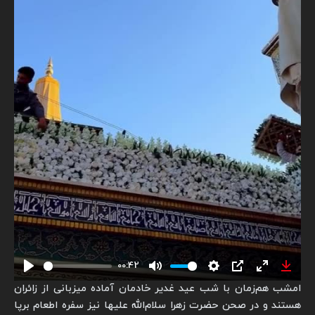
00:42
Play
Mute
Settings
PIP
Enter
Down
امشب هم‌زمان با شب عید غدیر خادمان آماده میزبانی از زائران
fullscreen
هستند و در صحن حضرت زهرا سلام‌الله علیها نیز سفره اطعام برپا