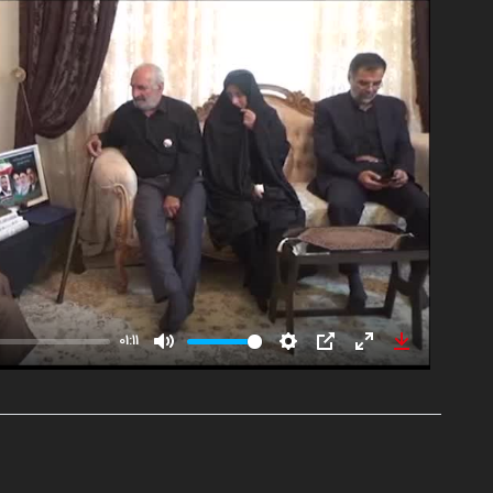
01:11
Mute
Settings
PIP
Enter
Download
fullscreen