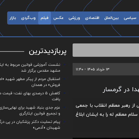
سیاسی
بین‌الملل
اقتصادی
ورزشی
عکس
فیلم
وب‌گردی
بازار
پربازدیدترین
نشست آموزشی قوانین مربوط به ایثار
۱۳ خرداد ۱۴۰۵ - ۱۱:۴۰
مشهد مقدس برگزار شد ‌
استقبال مردم از پیکر مطهر شهید «ا
فروش» در همدان
دا در گرمسار
کاهش ۵ درصدی بهای نفت؛ قیمت 
یافت
گی از رهبر معظم انقلاب با جمعی
عزم جدی بنیاد شهید برای نهایی‌سازی
و تجمیع قوانین ایثارگری
لام معظم له را به ایشان ابلاغ
پیام تسلیت دکتر پزشکیان در پی در
شهیدان «آدمی»