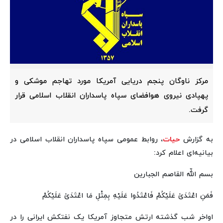
مرکز ناوگان پنجم دریایی آمریکا مورد تهاجم موشکی و
پهپادی نیروی هوافضای سپاه پاسداران انقلاب اسلامی قرار
گرفت.
به گزارش
حیات
، روابط عمومی سپاه پاسداران انقلاب اسلامی در
بیانیه‌ای اعلام کرد:
بسم اللّه القاصم الجبارین
فَمَنِ اعْتَدَیٰ عَلَیْکُمْ فَاعْتَدُوا عَلَیْهِ بِمِثْلِ مَا اعْتَدَیٰ عَلَیْکُمْ
اواخر شب گذشته ارتش متجاوز آمریکا یک نفتکش ایرانی را در