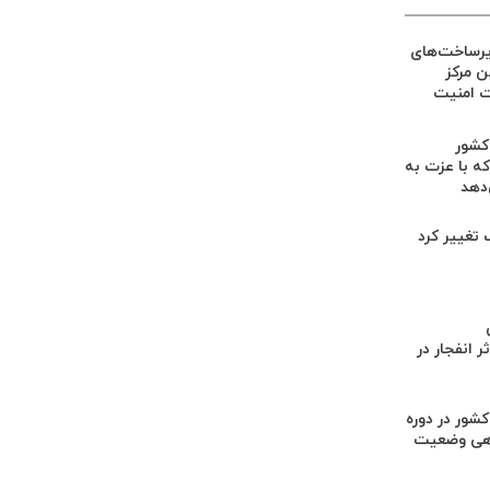
یرساخت‌های
ین مرکز
ت امنیت
 کشور
ه با عزت به
‌دهد
گ تغییر کرد
 انفجار در
کشور در دوره
هی وضعیت