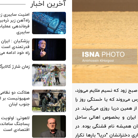
آخرین اخبار
امنیت سایبری ز
راه‌آهن زیر ذره‌ب
فرماندهی عملیا
سایبری
پزشکیان : ایران
قدرتمندی است ک
راه خود ادامه می
زمان شارژ کالابر
صبح زود که نسیم ملایم می‌وزد،
هلاکت دو نظامی
صهیونیست بر اثر
 می‌روند که یا خستگی روز را
جنوب لبنان
ز همین دریا روزی می‌گیرند. در
م ایران و بخصوص اهالی ساحل
لاهوتی: اولویت 
پساجنگ ساماند
ان همیشه نام قشنگی‌ بوده. در
اقتصادی است
ی دخترانشان "دریا" بارها تکرار