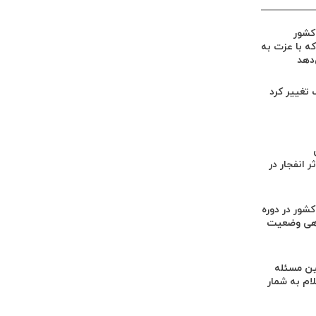
 کشور
ه با عزت به
‌دهد
گ تغییر کرد
 انفجار در
کشور در دوره
هی وضعیت
ن مسئله
م به شمار