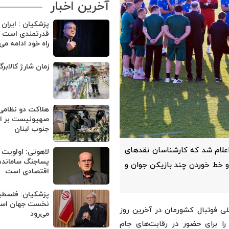
آخرین اخبار
پزشکیان : ایران
قدرتمندی است ک
راه خود ادامه می
زمان شارژ کالابر
هلاکت دو نظامی
صهیونیست بر اثر
جنوب لبنان
اعلام شد که کارشناسان نقدهای
لاهوتی: اولویت 
پساجنگ ساماند
 و خط خوردن چند بازیکن جوان و
اقتصادی است
پزشکیان: فلسطی
نخست جهان اسلا
ملی فوتبال کشورمان در آخرین روز
می‌رود
۲۶ بازیکن منتخب خود را برای حضور در رقابت‌های جام