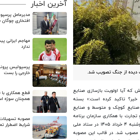
آخرین اخبار
مدیرعامل پرسپو
افتخاری چوگان 
مهاجم ایرانی پی
ندارد
پرسپولیس پروند
ب دیده از جنگ تصویب شد.
خارجی را بست
ش که آیا اولویت بازسازی صنایع
قطع همکاری با ق
همچنان سوژه ا
 خیر؟ تاکید کرده است:« بسته
، صنایع کوچک و متوسط و صنایع
تجارت با همکاری سازمان برنامه
مصوبه تسهیلات 
و بودجه کشور، وزارت امور اقتصادی و دارایی تهیه و در روز دوشنبه ۴ خرداد ۱۴۰۵ در ستاد ملی
شرایط اضطرار تم
 مصوب شد. در قالب این مصوبه