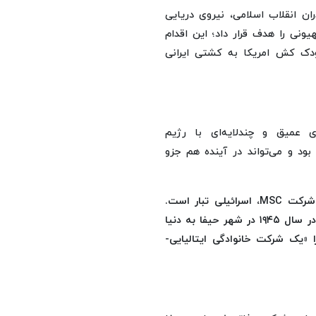
ان انقلاب اسلامی، نیروی دریایی
مریکایی_صهیونی را هدف قرار داد؛ این اقدام
دک کش امریکا به کشتی ایرانی
دهد شرکت کشتتیرانی MSC پیوندهای عمیق و چندلایه‌ای با رژیم
ود و می‌تواند در آینده هم جزو
اسناد موجود نشان می‌دهد خانواده آپونته، بنیان‌گذار و مالک شرکت MSC، اسرائیلی تبار است.
رافائلا دیامانت (Rafaella Diamant)، هم‌بنیان‌گذار این شرکت، در سال ۱۹۴۵ در شهر حیفا به دنیا
است. به همین دلیل، بسیاری از منابع تحلیلی MSC را «یک شرکت خانوادگی ایتالیایی-