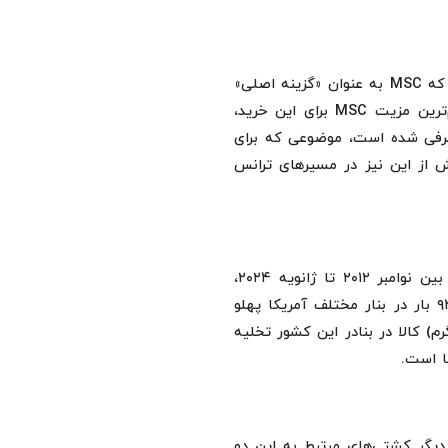
رسانه‌های اسرائیلی و ایتالیایی در دسامبر ۲۰۲۵ گزارش دادند که MSC به عنوان «گزینه اصلی»
خرید شرکت ملی کشتیرانی اسرائیل (ZIM) مطرح است. مهم‌ترین مزیت MSC برای این خرید،
معرفی شده است، موضوعی که برای
 اسرائیل حیاتی ارزیابی می‌شود. MSC و ZIM پیش از این نیز در مسیرهای ترانس
بر اساس داده‌های گمرکی و دریایی، کشتی MSC Sariska V بین نوامبر ۲۰۱۲ تا ژانویه ۲۰۲۴،
رفت‌وآمد گسترده‌ای به ایالات متحده داشته است بیش از ۹۴ بار در بنار مختلف آمریکا پهلو
 تن متریک ( ۶۱۵ میلیون کیلوگرم) کالا در بنادر این کشور تخلیه
ا است.
دیگر کشتی‌های مرتبط به این دو