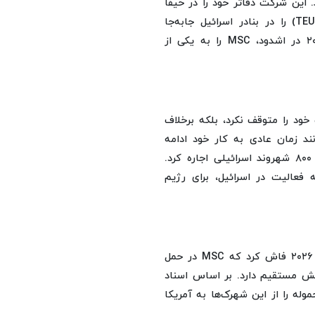
ی‌کند. این شرکت دفاتر خود را در حیفا
و اشدود مستقر کرده و سالانه بیش از ۶۰۰ هزار کانتینر (TEU) را در بنادر اسرائیل جابه‌جا
می‌کند. دسترسی به پایانه‌های مدلاگ در حیفا و ترمینال ۲۰۷ در اشدود، MSC را به یکی از
ه شرکت MSC نه تنها فعالیت خود را متوقف نکرد، بلکه برخلاف
ند زمان عادی به کار خود ادامه
می‌دهد. این شرکت حتی یک کشتی تفریحی برای بازگرداندن ۸۰۰ شهروند اسرائیلی اجاره کرد.
مل MSC اسرائیل در مارس ۲۰۲۶ تاکید کرد: MSC به فعالیت در اسرائیل، برای رژیم
تحقیقات مشترک الجزیره و جنبش جوانان فلسطین در فوریه ۲۰۲۶ فاش کرد که MSC در حمل
نقش مستقیم دارد. بر اساس اسناد
نها بین ژانویه تا نوامبر ۲۰۲۵، MSC دستکم ۹۵۷ محموله را از این شهرک‌ها به آمریکا