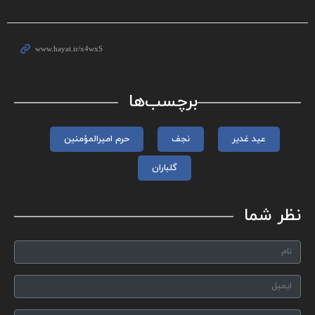
برچسب‌ها
عید غدیر
نجف
حرم امیرالمؤمنین
گلباران
نظر شما