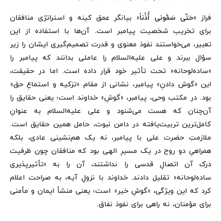
فراز «
حَتّی سَمَّونی أُذُناً
» بیانگر عمق کینه و استراتژی منافقان
برای تخریب شخصیت پیامبر است. آن‌ها با استفاده از این
تعبیر، می‌خواستند نفوذ معنوی و قدرت تصمیم‌گیری ایشان را زیر
سؤال ببرند و علی علیه‌السلام را عاملی بدانند که پیامبر را
«ساده‌لوحانه» تحت تأثیر خود قرار داده است. اما در حقیقت،
این «گوش دادنِ» پیامبر، نشانی از مقام «تزکیه و استماعِ حق»
بود. در مکتب وحی، پیامبر، «گوشِ» خداوند است؛ یعنی حقایق را
آن‌چنان که هست می‌شنود و علی علیه‌السلام به عنوانِ
کامل‌ترین تربیت‌یافته در دامن نبوت، حامل همین حقایق است.
ملازمتِ حضرت علی با پیامبر، نه یک هم‌نشینی عادی، بلکه
همراهیِ دو روح در یک مسیرِ الهی بود که منافقان چون ظرفیت
درک آن اتصالِ قدسی را نداشتند، آن را به «تأثیرپذیری
ساده‌لوحانه» تقلیل دادند. خداوند با نزولِ آیه، به صراحت اعلام
کرد که این ویژگی، «گوشِ خیر» است؛ یعنی منشأ ایمان و مأمنی
برای مؤمنان، نه راهی برای نفوذ نفاق.