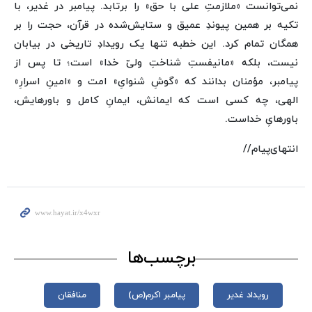
نمی‌توانست «ملازمتِ علی با حق» را برتابد. پیامبر در غدیر، با
تکیه بر همین پیوندِ عمیق و ستایش‌شده در قرآن، حجت را بر
همگان تمام کرد. این خطبه تنها یک رویدادِ تاریخی در بیابان
نیست، بلکه «مانیفستِ شناختِ ولیّ خدا» است؛ تا پس از
پیامبر، مؤمنان بدانند که «گوشِ شنوایِ» امت و «امینِ اسرارِ»
الهی، چه کسی است که ایمانش، ایمانِ کامل و باورهایش،
باورهایِ خداست.
انتهای‌پیام//
برچسب‌ها
رویداد غدیر
پیامبر اکرم(ص)
منافقان