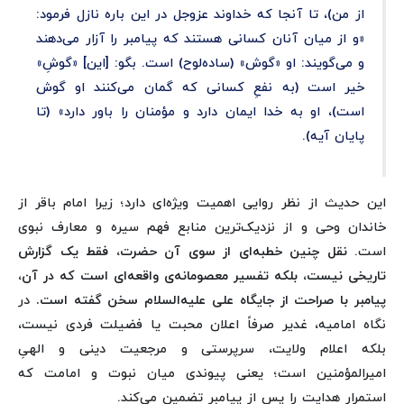
از من)، تا آنجا که خداوند عزوجل در این باره نازل فرمود:
«و از میان آنان کسانی هستند که پیامبر را آزار می‌دهند
و می‌گویند: او «گوش» (ساده‌لوح) است. بگو: [این] «گوشِ»
خیر است (به نفعِ کسانی که گمان می‌کنند او گوش
است)، او به خدا ایمان دارد و مؤمنان را باور دارد» (تا
پایان آیه).
این حدیث از نظر روایی اهمیت ویژه‌ای دارد؛ زیرا امام باقر از
خاندان وحی و از نزدیک‌ترین منابع فهم سیره و معارف نبوی
است.
نقل چنین خطبه‌ای از سوی آن حضرت، فقط یک گزارش
تاریخی نیست، بلکه تفسیر معصومانه‌ی واقعه‌ای است که در آن،
پیامبر با صراحت از جایگاه علی علیه‌السلام سخن گفته است.
در
نگاه امامیه، غدیر صرفاً اعلان محبت یا فضیلت فردی نیست،
بلکه اعلام ولایت، سرپرستی و مرجعیت دینی و الهیِ
امیرالمؤمنین است؛ یعنی پیوندی میان نبوت و امامت که
استمرار هدایت را پس از پیامبر تضمین می‌کند.