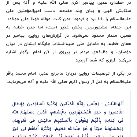
در خطبه‌ی غدیر، پیامبر اکرم صلی الله علیه و آله پس از
ستایش الهی و بیان چند مقدمه، دست امیرالمؤمنین علی
علیه‌السلام را بالا برد و فرمود: «من کنت مولاه فهذا علی مولاه».
این جمله، مشهورترین بخش غدیر است؛ اما متن خطبه به
همین مقدار محدود نمی‌شود. در گزارش‌های روایی، پیامبر در
همان خطبه، به فضایل علی علیه‌السلام، جایگاه ایشان در میان
مؤمنان، و وظیفه‌ی مردم در پیروی از آن امام بزگوار اشاره
می‌کند. فرازی که شما آوردید.
در یکی از توصیفات روایی درباره ماجرای غدیر، امام محمد باقر
علیه‌السلام به نقل از رسول اکرم صلی الله علیه و آله می‌فرماید:
أَیُّهَاالنّاسُ - لِعِلْمی بِقِلَّةِ الْمُتَّقینَ وَکَثْرَةِ الْمُنافِقینَ وَإِدغالِ
اللّائمینَ وَ حِیَلِ الْمُسْتَهْزِئینَ بِالْإِسْلامِ، الَّذینَ وَصَفَهُمُ الله
فی کِتابِهِ بِأَنَّهُمْ یَقُولُونَ بِأَلْسِنَتِهِمْ مالَیْسَ فی قُلوبِهِمْ،
وَیَحْسَبُونَهُ هَیِّناً وَ هُوَ عِنْدَالله عَظیمٌ. وَکَثْرَةِ أَذاهُمْ لی غَیْرَ