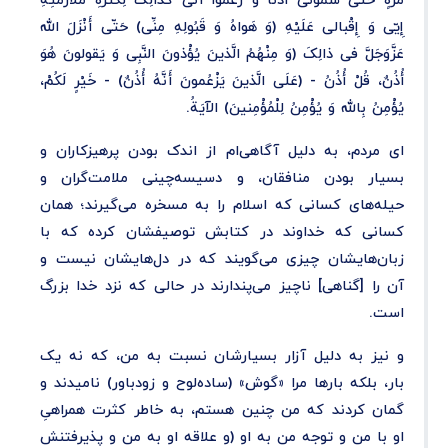
مَرَّةٍ حَتّی سَمَّونی أُذُناً وَ زَعَمُوا أَنِّی کَذالِکَ لِکَثْرَةِ مُلازَمَتِهِ
إِیّی وَ إِقْبالی عَلَیْهِ (وَ هَواهُ وَ قَبُولِهِ مِنِّی) حَتّی أَنْزَلَ الله
عَزَّوَجَلَّ فی ذالِکَ (وَ مِنْهُمُ الَّذینَ یُؤْذونَ النَّبِی وَ یَقولونَ هُوَ
أُذُنٌ، قُلْ أُذُنُ - (عَلَی الَّذینَ یَزْعُمونَ أَنَّهُ أُذُنٌ) - خَیْرٍ لَکُمْ،
یُؤْمِنُ بِالله وَ یُؤْمِنُ لِلْمُؤْمِنینَ) الآیَةُ.
ای مردم، به دلیل آگاهی‌ام از اندک بودن پرهیزکاران و
بسیار بودن منافقان، و دسیسه‌چینی ملامت‌گران و
حیله‌های کسانی که اسلام را به مسخره می‌گیرند؛ همان
کسانی که خداوند در کتابش توصیفشان کرده که با
زبان‌هایشان چیزی می‌گویند که در دل‌هایشان نیست و
آن را [گناهی] ناچیز می‌پندارند در حالی که نزد خدا بزرگ
است.
و نیز به دلیل آزار بسیارشان نسبت به من، که نه یک
بار، بلکه بارها مرا «گوش» (ساده‌لوح و زودباور) نامیدند و
گمان کردند که من چنین هستم، به خاطر کثرت همراهیِ
او با من و توجه من به او (و علاقه او به من و پذیرفتنش