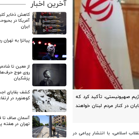
آخرین اخبار
کاهش ذخایر کل
آمریکا در بحبوح
ایران
پیاتزا به تهران ر
از معین تا شادمه
روی موج حرف‌های
پزشکیان
یم صهیونیستی، تأکید کرد که
کوهنورد در ارتفا
یان در کنار مردم لبنان خواهند
آسمان صاف تا ق
تهران در هفته پ
انقلاب اسلامی، با انتشار پیامی در