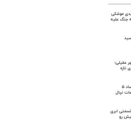
یدی موشکی
ه جنگ علیه
سید
ر عقیلی؛
 تازه
کشف بقایای اجساد ۵
عات نپال
سمتی ابری
یش رو