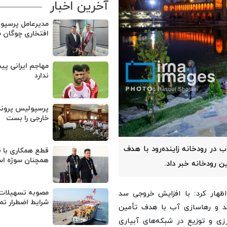
آخرین اخبار
مدیرعامل پرسپو
افتخاری چوگان 
مهاجم ایرانی پی
ندارد
پرسپولیس پروند
خارجی را بست
 در رودخانه زاینده‌رود با هدف
قطع همکاری با ق
همچنان سوژه ا
رودخانه خبر داد.
مصوبه تسهیلات 
ظهار کرد: با افزایش خروجی سد
شرایط اضطرار تم
ر شد و رهاسازی آب با هدف تأمین
زی و توزیع در شبکه‌های آبیاری