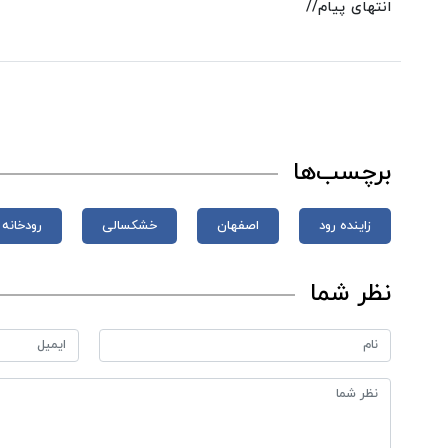
انتهای پیام//
برچسب‌ها
زاینده رود
اصفهان
خشکسالی
رودخانه
نظر شما