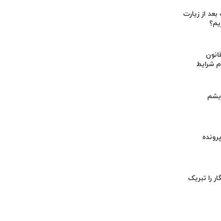
عد از زیارت
ریم؟
انون
م شرایط
ریشم
رونده
ار را تبریک