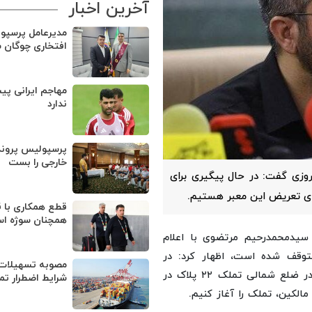
آخرین اخبار
مدیرعامل پرسپو
افتخاری چوگان 
مهاجم ایرانی پی
ندارد
پرسپولیس پروند
خارجی را بست
بان پیروزی گفت: در حال پیگیری برای
رای تعریض این معبر هستیم.
قطع همکاری با ق
همچنان سوژه ا
نقل از روابط‌عمومی شهرداری منطقه۱۳، سیدمحمدرحیم مرتضوی با اعلام
وزی متوقف شده است، اظهار کرد: در
مصوبه تسهیلات 
سالهای اخیر ضلع جنوبی این خیابان کاملاً تعریض شده اما در ضلع شمالی تملک ۲۲ پلاک در
شرایط اضطرار تم
مالکین، تملک را آغاز کنیم.