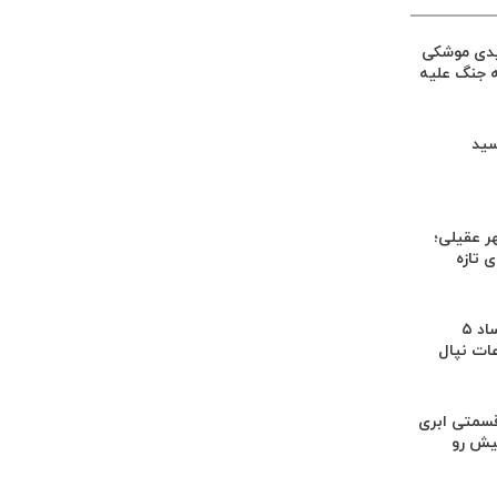
یدی موشکی
ه جنگ علیه
سید
ر عقیلی؛
 تازه
کشف بقایای اجساد ۵
عات نپال
سمتی ابری
یش رو