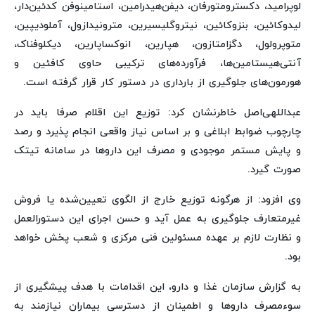
لوپرامید، دکسترومتورفان، دیفن‌هیدرامین، استامینوفن کدئین‌دار،
لیدوکائین، بنزوکائین، نیتروگلیسیرین، مترونیدازول، آملودیپین،
متوپرولول، دگزامتازون، هپارین، انوکساپارین، دیکلوفناک،
آنتی‌هیستامین‌ها، فرآورده‌های ترکیبی حاوی کافئین و
هورمون‌های جلوگیری از بارداری در دستور کار قرار گرفته است.
عبداللهی‌اصل خاطرنشان کرد: توزیع این اقلام صرفا باید در
چارچوب ضوابط ابلاغی و بر اساس نیاز واقعی انجام پذیرد و رصد
و پایش مستمر موجودی و مصرف این داروها در سامانه تیتک
صورت گیرد.
وی افزود: از هرگونه توزیع خارج از الگوی تعیین‌شده یا فروش
غیرمتعارف جلوگیری به عمل آید و حسن اجرای این دستورالعمل
و نظارت لازم بر عهده مسئولین فنی مرکزی و شعب پخش خواهد
بود.
به گزارش سازمان غذا و دارو، این اقدامات با هدف پیشگیری از
سوءمصرف داروها و اطمینان از دسترسی بیماران نیازمند به