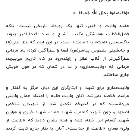
بسم الله الرحمن الرحیم
«وَاعْتَصِمُوا بِحَبْلِ اللَّهِ جَمِیعًا...»
هفته ولایت و غدیر، تنها یک رویداد تاریخی نیست؛ بلکه
فصل‌الخطاب همیشگیِ مکتب تشیع و سند افتخارآمیز پیوند
ناگسستنی «امت» با «امامت» است. در این ایام که عطر علی(ع)
و جانشینی منصوص پیامبر(ص) فضا را عطرآگین کرده، یاد مردانی
عطرآگین‌تر از گلاب نطنز و زاینده‌رود در کام تاریخ می‌پیچد؛
مردانی که «ولایت‌مداری» را نه در شعار، که در خون خویش
جاری ساختند.
ولایت‌مداری برای شهدا و ایثارگران این دیار، هرگز به گفتار و
مراسم خلاصه نمی‌شد. آنان ولایت فقیه را امتداد همان ولایتی
می‌دانستند که در غدیرخم تکمیل شد. از شهیدان شاخص
اصفهان، چون شهید کاظمی، شهید همت، شهید خرازی و هزاران
شهید گمنام این خطه، همه و همه نشان دادند که «اطاعت از
ولی» همان «اطاعت از خداست». آنان با نثار جان، ثابت کردند