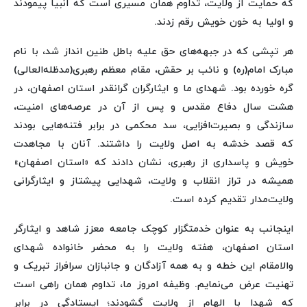
که حمایت از ولایت، تداوم همان مسیری است که انبیا پیمودند
و اولیا به خون خویش رقم زدند.
هر تپشی که در جبهه‌های حق علیه باطل طنین انداز شد، با نام
مبارک امام(ره) و نائب بر حقش، مقام معظم رهبری(مدظله‌العالی)
گره خورده بود. شهدای ما و ایثارگران گرانقدر استان اصفهان، در
هشت سال دفاع مقدس و پس از آن در عرصه‌های امنیت،
سازندگی و بصیرت‌افزایی، سد محکمی در برابر فتنه‌هایی بودند
که قصد خدشه به اصل ولایت را داشتند. آنان با مجاهدت
خویش و پاسداری از رهبری، نشان دادند که «استان اصفهان»
همیشه در تراز انقلاب و ولایت، شهدایی پیشتاز و ایثارگرانی
ولایت‌مدار تقدیم کرده است.
اینجانب به عنوان خدمتگزار کوچک جامعه معزز شاهد و ایثارگر
استان اصفهان، هفته ولایت را به محضر خانواده شهدای
والامقام این خطه و به همه آزادگان و جانبازان سرافراز تبریک و
تهنیت عرض می‌نمایم. وظیفه امروز ما، تداوم همان راهی است
که شهدا با الهام از ولایت گشودند؛ ایستادگی در برابر