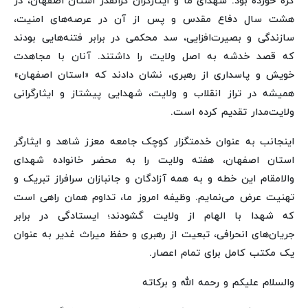
گره خورده بود. شهدای ما و ایثارگران گرانقدر استان اصفهان، در
هشت سال دفاع مقدس و پس از آن در عرصه‌های امنیت،
سازندگی و بصیرت‌افزایی، سد محکمی در برابر فتنه‌هایی بودند
که قصد خدشه به اصل ولایت را داشتند. آنان با مجاهدت
خویش و پاسداری از رهبری، نشان دادند که «استان اصفهان»
همیشه در تراز انقلاب و ولایت، شهدایی پیشتاز و ایثارگرانی
ولایت‌مدار تقدیم کرده است.
اینجانب به عنوان خدمتگزار کوچک جامعه معزز شاهد و ایثارگر
استان اصفهان، هفته ولایت را به محضر خانواده شهدای
والامقام این خطه و به همه آزادگان و جانبازان سرافراز تبریک و
تهنیت عرض می‌نمایم. وظیفه امروز ما، تداوم همان راهی است
که شهدا با الهام از ولایت گشودند؛ ایستادگی در برابر
جریان‌های انحرافی، تبعیت از رهبری و حفظ میراث غدیر به عنوان
یک مکتب کامل برای تمام اعصار.
والسلام علیکم و رحمه الله و برکاته