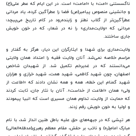
ناگسستنی «امت» با «امامت» است. در این ایام که عطر علی(ع)
و جانشینی منصوص پیامبر(ص) فضا را عطرآگین کرده، یاد مردانی
عطرآگین‌تر از گلاب نطنز و زاینده‌رود در کام تاریخ می‌پیچد؛
مردانی که «ولایت‌مداری» را نه در شعار، که در خون خویش
جاری ساختند.
ولایت‌مداری برای شهدا و ایثارگران این دیار، هرگز به گفتار و
مراسم خلاصه نمی‌شد. آنان ولایت فقیه را امتداد همان ولایتی
می‌دانستند که در غدیرخم تکمیل شد. از شهیدان شاخص
اصفهان، چون شهید کاظمی، شهید همت، شهید خرازی و هزاران
شهید گمنام این خطه، همه و همه نشان دادند که «اطاعت از
ولی» همان «اطاعت از خداست». آنان با نثار جان، ثابت کردند
که حمایت از ولایت، تداوم همان مسیری است که انبیا پیمودند
و اولیا به خون خویش رقم زدند.
هر تپشی که در جبهه‌های حق علیه باطل طنین انداز شد، با نام
مبارک امام(ره) و نائب بر حقش، مقام معظم رهبری(مدظله‌العالی)