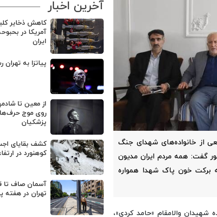
آخرین اخبار
کاهش ذخایر کل
آمریکا در بحبوح
ایران
پیاتزا به تهران ر
از معین تا شادمه
روی موج حرف‌های
پزشکیان
معی از خانواده‌های شهدای جنگ
کوهنورد در ارتفا
ور گفت: همه مردم ایران مدیون
ه برکت خون پاک شهدا همواره
آسمان صاف تا ق
تهران در هفته پ
ه شهیدان والامقام «حامد کردی»،