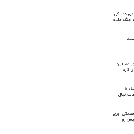
یدی موشکی
ه جنگ علیه
سید
ر عقیلی؛
 تازه
کشف بقایای اجساد ۵
عات نپال
سمتی ابری
یش رو