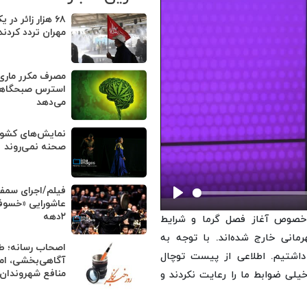
۶۸ هزار زائر در 
مهران تردد کردند
مصرف مکرر ماری‌ج
استرس صبحگاهی 
می‌دهد
صحنه نمی‌روند
فیلم/اجرای سمف
عاشورایی «خسوف
Play
۲دهه
 خصوص آغاز فصل گرما و شرایط
مانی خارج شده‌اند. با توجه به
اصحاب رسانه؛ طلا
 داشتیم. اطلاعی از پیست توچال
آگاهی‌بخشی، ام
منافع شهروندان
یلی ضوابط ما را رعایت نکردند و