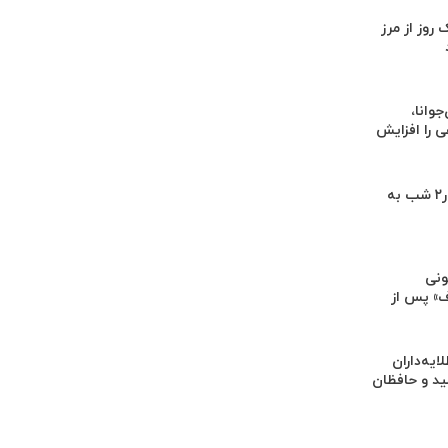
یک روز از مرز
وانا،
را افزایش
نمایش‌های کشور٢ شب به
ونی
» پس از
یه‌داران
ید و حافظان