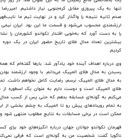
یک بدشانسی مانع رسیدن ما به این عنوان شد. در روز پایا
تنها به یک پیروزی مقابل کره‌جنوبی نیاز داشتیم. امیررضا 
صدم ثانیه نتیجه را واگذار کرد و در نهایت تیم ما نایب‌قهر
ارزشمندی محسوب می‌شود و قسمت ما این بود. ایران نیمی ا
را به دست آورد که به‌خوبی اقتدار تکواندو کشورمان را نش
بیشترین تعداد مدال طلای تاریخ حضور ایران در یک دوره 
کردیم.
وی درباره اهداف آینده خود یادآور شد: بارها گفته‌ام که ه
رسیدن به مدال طلای المپیک می‌دانم. با وجود ارزشمند بودن 
به مدال طلای المپیک نرسم، رضایت کامل نخواهم داشت. ت
طلای المپیک است و دوست دارم به عنوان یک اسطوره از م
می‌کنم به گونه‌ای مسابقه بدهم که حتی پس از کسب مدال ال
به تمام رویدادهای پیش رو تا المپیک به چشم بخشی از ای
ممکن است در برخی مسابقات به نتایج مطلوب منتهی شود و د
قهرمان تکواندو جوانان جهان درباره انگیزه‌های خود برای ک
ناگویا گفت: شخصیت من به گونه‌ای است که فرقی نمی‌کن