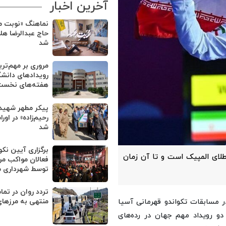
آخرین اخبار
نماهنگ «نوبت من
حاج عبدالرضا هل
شد
مروری بر مهم‌تر
رویدادهای دانشگ
هفته‌های نخست 
پیکر مطهر شهید
رحیم‌زاده» در او
شد
برگزاری آیین نک
لای المپیک است و تا آن زمان
فعالان مواکب مر
توسط شهرداری 
تردد روان در تم
ر مسابقات تکواندو قهرمانی آسیا
منتهی به مرزهای
و رویداد مهم جهان در رده‌های