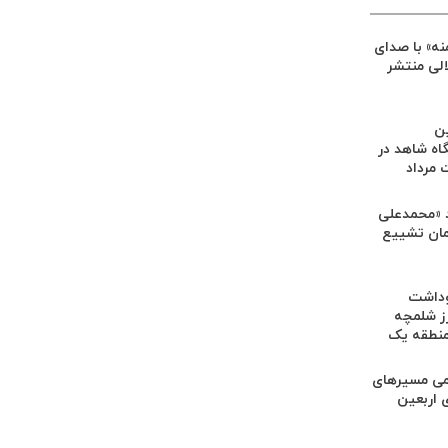
ه» با صدای
الی منتشر
ین
اه شاهد در
مرداد
 «محمدعلی
رامان تشییع
وداشت
ز شلمچه
منطقه یک
امی مسیرهای
 اربعین