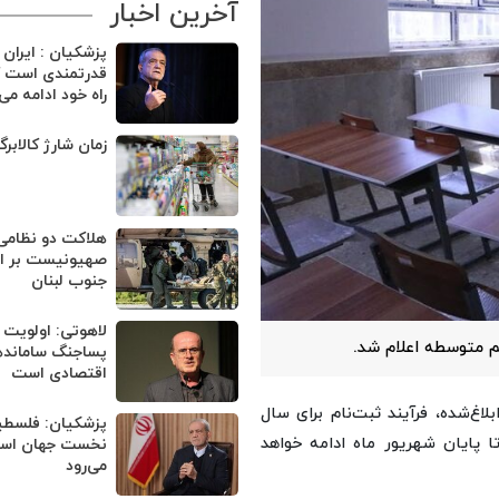
آخرین اخبار
پزشکیان : ایران
قدرتمندی است ک
راه خود ادامه می
زمان شارژ کالابر
هلاکت دو نظامی
صهیونیست بر اثر
جنوب لبنان
لاهوتی: اولویت 
هم متوسطه اعلام شد.
پساجنگ ساماند
اقتصادی است
اغ‌شده، فرآیند ثبت‌نام برای سال
پزشکیان: فلسطی
ا پایان شهریور ماه ادامه خواهد
نخست جهان اسلا
می‌رود