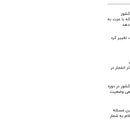
 کشور
ه با عزت به
‌دهد
گ تغییر کرد
 انفجار در
کشور در دوره
هی وضعیت
ن مسئله
م به شمار