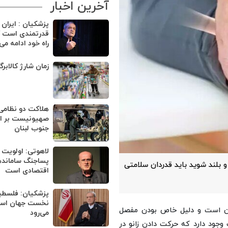
آخرین اخبار
پزشکیان : ایران
قدرتمندی است ک
راه خود ادامه می
زمان شارژ کالابر
هلاکت دو نظامی
صهیونیست بر اثر
جنوب لبنان
لاهوتی: اولویت 
پساجنگ ساماند
 و بلند شوید باید قدردان سلامتی
اقتصادی است
پزشکیان: فلسطی
نخست جهان اسلا
 بدن است و دلیل خاص بودن مفصل
می‌رود
جود دارد که حرکت دادن زانو در