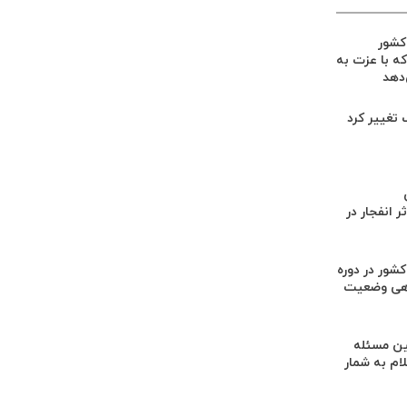
 کشور
ه با عزت به
‌دهد
گ تغییر کرد
 انفجار در
کشور در دوره
هی وضعیت
ن مسئله
م به شمار