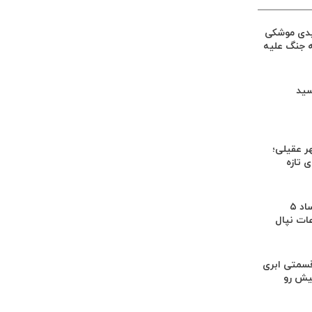
یدی موشکی
ه جنگ علیه
سید
ر عقیلی؛
 تازه
کشف بقایای اجساد ۵
عات نپال
سمتی ابری
یش رو