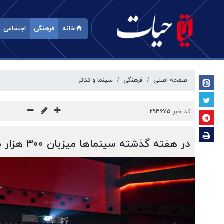
خانه
فرهنگی
اجتماعی
صفحه اصلی
فرهنگی
سینما و تئاتر
کد خبر
293675
در هفته گذشته سینماها میزبان ۳۰۰ هزار مخاطب شدند