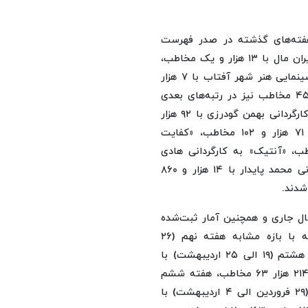
ار و ۴۹ مخاطب همانند هفته‌های گذشته در صدر فهرست
پرمخاطب‌ترین سینماهای کشور قرار گرفت. پردیس سینمایی ایران مال با ۱۳ هزار و یک مخاطب،
پردیس سینمایی هدیش با ۱۰ هزار و ۴۲۸ مخاطب، مجموعه سینمایی هنر شهر آفتاب با ۷ هزار
و ۵۰۲ مخاطب و پردیس سینمایی اکومال کرج با ۷ هزار و ۴۵۶ مخاطب نیز در رتبه‌های بعدی
قرار گرفتند. همچنین فیلم «ماجراجویی در جزیره جیمزباند» به کارگردانی بهمن گودرزی با ۹۲ هزار
و ۴۶۶ مخاطب، «تهران کنارت» به کارگردانی علی بهراد با ۷۱ هزار و ۱۰۲ مخاطب، «کفایت
کارگردانی سهیل موفق با ۴۳ هزار و ۱۴۴ مخاطب، «آنتیک» به کارگردانی هادی
نائیجی با ۴۵ هزار و ۹۶۱ مخاطب و «تاکسیدرمی» به کارگردانی محمد پایدار با ۱۴ هزار و ۸۶۰
شدند.
اطب در هفته دهم سال جاری و همچنین آمار ثبت‌شده
در سامانه مدیرت فروش و اکران سینما (سمفا) در مقایسه با بازه مشابه هفته نهم (۲۶
اردیبهشت الی اول خرداد) با ۲۷۰ هزار و ۴۰۰ مخاطب، هفته هشتم (۱۹ الی ۲۵ اردیبهشت) با
۲۰۹ هزار ۷۵۰ مخاطب، هفته هفتم (۱۲ الی ۱۸ اردیبهشت) با ۲۱۴ هزار ۶۳ مخاطب، هفته ششم
(۵ الی ۱۱ اردیبهشت) با ۲۰۳ هزار و ۶۱ مخاطب، هفته پنجم (۲۹ فروردین الی ۴ اردیبهشت) با