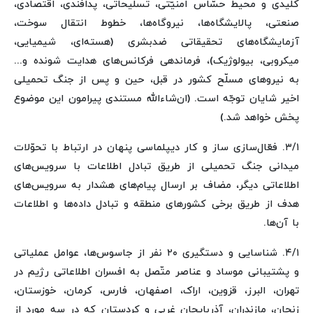
کلیدی و محیط حسّاس امنیّتی، تسلیحاتی، پدافندی، اقتصادی،
صنعتی، پالایشگاه‌ها، نیروگاه‌ها، خطوط انتقال سوخت،
آزمایشگاه‌های تحقیقاتی ضدبشری (هسته‌ای، شیمیایی،
میکروبی، بیولوژیک)، فرماندهی فرکانس‌های هدایت شونده و...
به نیروهای مسلّح کشور در قبل، حین و پس از جنگ تحمیلی
اخیر شایان توجّه است. (ان‌شاءالله مستندی پیرامون این موضوع
پخش خواهد شد.)
۳/۱. فعّال‌سازی ساز و کار دیپلماسی پنهان در ارتباط با تحوّلات
میدانی جنگ تحمیلی از طریق تبادل اطلاعات با سرویس‌های
اطلاعاتی دیگر، مضاف بر ارسال پیام‌های هشدار به سرویس‌های
هدف از طریق برخی کشورهای منطقه و تبادل داده‌ها و اطلاعات
با آن‌ها.
۴/۱. شناسایی و دستگیری ۲۰ نفر از جاسوس‌ها، عوامل عملیاتی
و پشتیبانی موساد و عناصر متّصل به افسران اطلاعاتی رژیم در
تهران، البرز، قزوین، اراک، اصفهان، فارس، کرمان، خوزستان،
زنجان، مازندران، آذربایجان غربی و کردستان که در سه مورد از