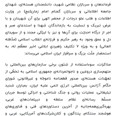
فرماندهان و سربازان نظامی شهید، دانشمندان هسته‌ای، شهدای
جامعه اطلاعاتی و سربازان گمنام امام زمان(عج) در وزارت
اطلاعات و طلب علو درجات از محضر الهی برای آن شهیدان و با
عرض تبریک و تسلیت به بازماندگان شهدا و استدعای صبر و
اجر از درگاه احدیّت برای آن‌ها و نیز با لبیّکی مجدد و از سویدای
دل و عمق وجود به رهبر حکیم و فرزانه‌ی انقلاب اسلامی (مدّظله
العالی) و به‌ ویژه ۷ تکلیف راهبردیِ ابلاغی اخیر معظّم له، به
استحضار ملّت بزرگ و سرافراز ایران اسلامی می‌رساند:
مذاکرات، سوءاستفاده از شئون برخی سازمان‌های بین‌المللی با
متهم‌سازی دروغین و ناجوانمردانه‌ی جمهوری اسلامی به تخطّی از
تعهّدات هسته‌ای، صدور قطعنامه ناموجّه و غیرقانونی شورای
حکّام آژانس بین‌المللی انرژی اتمی علیه ایران، بمباران شدید
تبلیغاتی، عملیات روانی و جنگ شناختی و ادراکی توسط جریان
مسلّط رسانه‌ای نظام سلطه و دیپلمات‌های غربی،
بهره‌گیری‌همه‌جانبه از آخرین دستاوردهای فنی و فناوری‌های
هوشمند سنتکام، پنتاگون و کلان‌شرکت‌های آمریکایی، غربی و