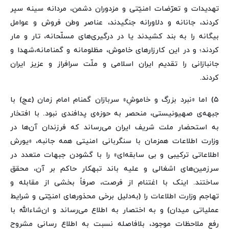
تهدیدات و تعرّضات امنیّتی و مزدوران دشمن، مردانه سینه سپر
کردند، جانانه و دلاورانه جنگیدند، عناصر وطن فروش و عوامل
بیگانه را به بند کشیدند یا در درگیری‌های مسلّحانه، تار و مار
کردند؛ و در این کارزارهای خاموش، مظلومانه و گمنامانه،‌شهدا و
جانبازانی را تقدیم ایران اسلامی و ملّت سرافراز و عزیز ایران
کردند.
۵) اما «نبرد بزرگ و خاموشِ» سربازان گمنام امام زمان (عج) با
جبهه‌ی صهیونیستی، منحصر به حوزه‌ی پدافندی نبود. با افتخار
به استحضار ملت شریف ایران می‌رساند که فرزندان آن‌ها در
وزارت اطلاعات همزمان با سنگربانی امنیتی همه جانبه، «یورش
اطلاعاتی ترکیبی و بی سابقه‌ای» را با گشودن جبهات متعدد در
سرزمین‌های اشغالی و علیه باند تبهکار حاکم بر آن، محقق
ساختند. اینک با اغتنام از فرصت، صرفاً بخشی از مقابله و
تهاجم وزارت اطلاعات را (به‌دلیل برخی محذورهای امنیّتی و شرایط
عملیاتی میدان) و به اختصار به اطلاع می‌رساند و ان‌شاءالله با
رفع ملاحظات موجود، بلافاصله نسبت به اطلاع رسانی مشروح