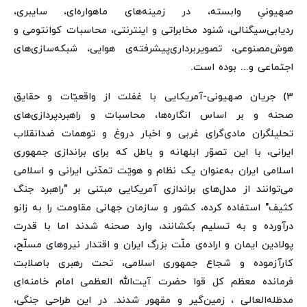
صهیونیِ وابسته، در زمینه‌های ماهواره‌ای، سایبری،
ردیابی‌سیگنالی، شنود مخابراتی و اینترنتی، محاسبات کوانتومی و
هوش‌مصنوعی، تصویربرداری‌پیشرفته‌ی هوایی، شبکه‌سازی‌های
اجتماعی و... بوده است.
۳) جریان صهیونی-آمریکایی با غفلت از واقعیّات و حقایق
صحنه و بر اساس انگاره‌ها، محاسبات و راهبردپردازی‌های
تحلیلگران مادی‌گرای غربی و اخبار دروغ و توهمات ضدانقلاب
ایرانی، با این تصوّر ابلهانه و باطل که برای براندازی جمهوری
اسلامی ایران به‌عنوان یک نظام و هویّت تمدّنی ایرانی و اسلامی
می‌توانند از مدل‌های براندازی آمریکایی مبتنی بر "راهبرد جنگ
کثیف" استفاده کرده، کشور و سازمان جهانی مقاومت را به زانو
درآورده و به تسلیم بکشانند، وارد صحنه شدند اما با قدرت
پولادین ایمان و اراده‌ی ملّت بزرگ ایران و اقتدار نیروهای مسلّح،
کارآزموده و شجاع جمهوری اسلامی، تحت رهبری باصلابت
فرمانده معظم کل قوا حضرت آیت‌الله العظمی امام خامنه‌ای
مدظله‌العالی ، زمین‌گیر و مقهور شدند. در این طراحی جنگی،