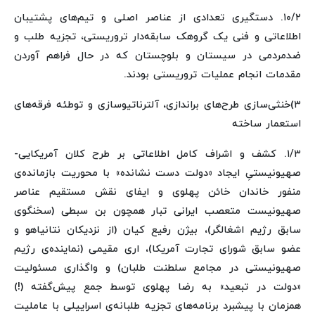
۱۰/۲. دستگیری تعدادی از عناصر اصلی و تیم‌های پشتیبان
اطلاعاتی و فنی یک گروهک سابقه‌دار تروریستی، تجزیه طلب و
ضدمردمی در سیستان و بلوچستان که در حال فراهم آوردن
مقدمات انجام عملیات تروریستی بودند.
۳)خنثی‌سازی طرح‌های براندازی، آلترناتیوسازی و توطئه فرقه‌های
استعمار ساخته
۱/۳. کشف و اشراف کامل اطلاعاتی بر طرح کلان آمریکایی-
صهیونیستیِ ایجاد «دولت دست نشانده» با محوریت بازمانده‌ی
منفور خاندان خائن پهلوی و ایفای نقش مستقیم عناصر
صهیونیست متعصب ایرانی تبار همچون بن سبطی (سخنگوی
سابق رژیم اشغالگر)، بیژن رفیع کیان (از نزدیکان نتانیاهو و
عضو سابق شورای تجارت آمریکا)، اری مقیمی (نماینده‌ی رژیم
صهیونیستی در مجامع سلطنت طلبان) و واگذاری مسئولیت
«دولت در تبعید» به رضا پهلوی توسط جمع پیش‌گفته (!)
همزمان با پیشبرد برنامه‌های تجزیه طلبانه‌ی اسراییلی با عاملیت