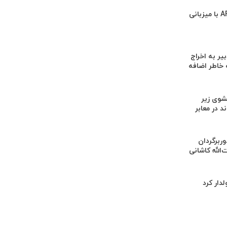
دلیل مخالفت AFC با میزبانی
یر به اخراج
 خاطر اضافه
وی زیر
 در معابر
‌برداری از ۳ دوربرگردان
‌الله کاشانی
لدار کرد