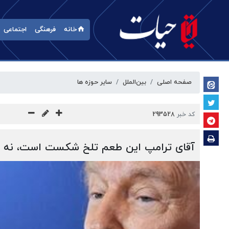
خانه
فرهنگی
اجتماعی
صفحه اصلی
بین‌الملل
سایر حوزه ها
کد خبر
293528
آقای ترامپ این طعم تلخ شکست است، نه ش