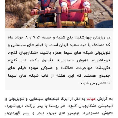
در روزهای چهارشنبه، پنج شنبه و جمعه ۶، ۷ و ۸ خرداد ماه
که مصادف با عید سعید قربان است، با فیلم های سینمایی و
تلویزیونی شبکه های سیما همراه باشید؛ «شکارچیان گنج»،
«رویاشهر»، «هوش مصنوعی»، «فرمول یک»، «راز گنج»،
«گرینلند: مهاجرت»، «مالک» و «سوگی موتو» فیلم های
جدیدی هستند که این هفته از قاب شبکه های سیما
تماشایی می شوند.
به گزارش
حیات
به نقل از ایرنا، فیلم‌های سینمایی و تلویزیونی و
انیمیشن «شکارچیان گنج»، «در روستا با پدر بزرگ»، «رویاشهر»،
«هوش مصنوعی»، «پلیس های تپل»، «پدر و پسر قهرمان»،