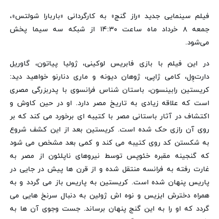
فیلم سینمایی جدید «راز گنج» به کارگردانی «باربارا شولتس»،
جمعه ۸ خرداد ماه ساعت ۱۴:۳۰ از شبکه سه سیما پخش
می‌شود.
در این فیلم با بازی فابریس لوکینی، ژولیا پیاتون، گاوریل
دارت‌وِل، کامی ژاپی، ژوهان دیونه و ماری دنارنو خواهید دید:
کریستین رابینسون، باستان شناس فرانسوی با پدربزرگی مصری
است که علاقه زیادی به تاریخ مصر دارد. او در حین کاوش و
اکتشاف در آثار باستانی مصر با کتیبه ای برخورد می کند که بر
روی آن رازی حک شده است. کریستین بعد از این کشف شروع
به شکستن کد روی کتیبه می کند و کمی بعد مشخص می شود
که گنجینه مقبره خئوپس توسط نیروهای ناپلئون از مصر به
غارت رفته به فرانسه منتقل شده و از قرن ها پیش در جایی در
پاریس پنهان شده است. کریستین به پاریس باز می گردد و به
همراه دخترش ایزیس و نوه اش ژولین به دنبال سرنخ هایی می
گردد که او را به این گنج پنهان برساند. جست وجوی آن ها به