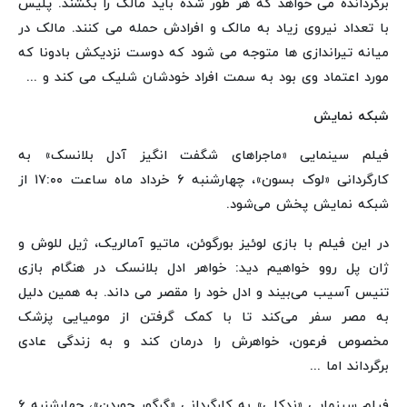
برگردانده می خواهد که هر طور شده باید مالک را بکشند. پلیس
با تعداد نیروی زیاد به مالک و افرادش حمله می کنند. مالک در
میانه تیراندازی ها متوجه می شود که دوست نزدیکش بادونا که
مورد اعتماد وی بود به سمت افراد خودشان شلیک می کند و ...
شبکه نمایش
فیلم سینمایی «ماجراهای شگفت انگیز آدل بلانسک» به
کارگردانی «لوک بسون»، چهارشنبه ۶ خرداد ماه ساعت ۱۷:۰۰ از
شبکه نمایش پخش می‌شود.
در این فیلم با بازی لوئیز بورگوئن، ماتیو آمالریک، ژیل للوش و
ژان پل روو خواهیم دید: خواهر ادل بلانسک در هنگام بازی
تنیس آسیب می‌بیند و ادل خود را مقصر می داند. به همین دلیل
به مصر سفر می‌کند تا با کمک گرفتن از مومیایی پزشک
مخصوص فرعون، خواهرش را درمان کند و به زندگی عادی
برگرداند اما ...
فیلم سینمایی «ندکلی» به کارگردانی «گرگور جوردن»، چهارشنبه ۶