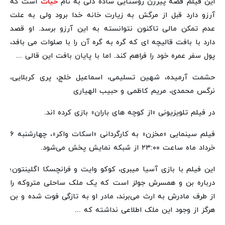
این فیلم قصه پیرزن روستایی ساده دلی به نام
حیات
است که
آرزو دارد قبل از مرگش به زیارت خانه خدا برود ولی به علت
عدم تمکن مالی تاکنون نتوانسته به این آرزو برسد. او قصد
دارد با بافت قالیچه ای که گره به گره آن را با صلوات می بافد،
پول سفر عمره خود را فراهم کند. اما با پایان بافت این قالی ...
حشمت آرمیده، شهین تسلیمی، اسماعیل خلج، پری کربلایی،
نرگس محمدی، مریم کاظمی و حبیب الهیاری
در فیلم تلویزیونی «از کوچه های باران» بازی کرده اند.
فیلم سینمایی «مخزن» به کارگردانی «اسکات واکر»، چهارشنبه ۶
خرداد ماه ساعت ۲۳:۰۰ از شبکه نمایش پخش می‌شود.
این فیلم با بازی آسیا میبری، کوکو وایت و فرانچسکا اگلینتون؛
درباره بن و همسرش جولز است که یک ملک ساحلی متروکه را
از طرف مادرش به ارث می‌برند، مادر او به تازگی فوت شده و بن
هرگز از وجود این ملک اطلاعی نداشته که ...