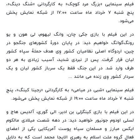
فیلم سینمایی «بزرگ مرد کوچک» به کارگردانی «شنگ دینگ»،
پنج شنبه ۷ خرداد ماه ساعت ۱۷:۰۰ از شبکه نمایش پخش
می‌شود.
در این فیلم با بازی جکی چان، وانگ لیهوم، لی هون و یو
رونگ‌گوانگ خواهیم دید: در پایان دورۀ کشورهای جنگجو در
چین، اردوگاه اصلی نظامیان کشور وِی هدف حملۀ سپاه کشور
لیان قرار گرفت. پس از نبردی شدید، آسیب زیادی به هر دو
طرف وارد شد. در این جنگ فقط یک سرباز کشور لیان و یک
سردار کشور وِی زنده می مانند ...
فیلم سینمایی «شبی در میامی» به کارگردانی «رجینا کینگ»، پنج
شنبه ۷ خرداد ماه ساعت ۱۹:۰۰ از شبکه نمایش پخش می‌شود.
در این فیلم با بازی کینگزلی بن ادیر، الی گوری، آلدیس هاج و
لسلی اودوم جونیور خواهید دید: در دهه شصت میلادی مالکوم
ایکس مبارز و مسلمان سیاه پوست آمریکایی یکی از اعضای
فعال گروه ملت اسلام به رهبری الایجا محمد است که به دلایل