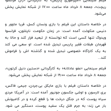
فیلم سینمایی «امپراطوری پاریس» به کارگردانی «ژان فرانسوا
ریچت»، جمعه ۸ خرداد ماه ساعت ۱۷:۰۰ از شبکه نمایش پخش
می‌شود.
در خلاصه داستان این فیلم با بازی ونسان کسل، فریا ماوور و
دنیس منکوئت آمده است: در زمان حکومت ناپلئون، فرانسوا
ویدوک تنها کسی است که توانسته از تبعید فرار کند و حالا به
قهرمان طبقات فقیر پاریس تبدیل شده است. او سعی می کند
به یک کاراگاه خصوصی تبدیل شده و گذشته اش را فراموش
کند...
فیلم سینمایی «عفو عادلانه» به کارگردانی «دستین دنیل کرتون»،
جمعه ۸ خرداد ماه ساعت ۱۹:۰۰ از شبکه نمایش پخش می‌شود.
در خلاصه داستان فیلم با بازی مایکل بی.جردن، جیمی فاکس،
بری لارسون و اوشی جکسون جونیور آمده است: در آمریکا مردی
سیاه پوست که در جنگل درخت ها را قطع کرده و در کامیونش
بار می زند؛ به جرم قتل یک سفید پوست، دستگیر می شود.