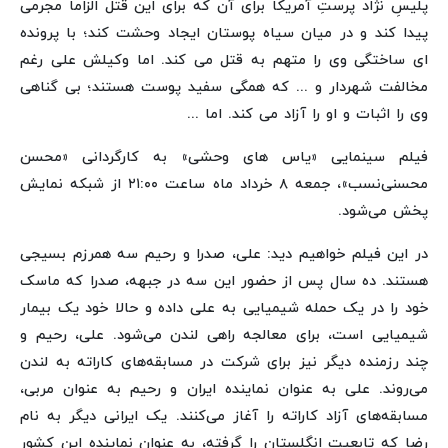
پلیسِ نژاد پرستِ آمریکا برای آن که برای این قتل الزاماً مجرمی
پیدا کند و در میان سیاه پوستان ایجاد وحشت کند؛ با پرونده
ای ساختگی وی را متهم به قتل می کند. اما وکیلش علی رغم
مخالفت شهردار و ... که همگی سفید پوست هستند؛ بی گناهی
وی را اثبات و او را آزاد می کند. اما ...
فیلم سینمایی «یاس های وحشی» به کارگردانی «محسن
محسنی‌نسب»، جمعه ۸ خرداد ماه ساعت ۲۱:۰۰ از شبکه نمایش
پخش می‌شود.
در این فیلم خواهیم دید: علی، صدرا و رحیم سه همرزم بسیجی
هستند. ده سال پس از حضور این سه در جبهه، صدرا که ماسک
خود را در یک حمله شیمیایی به علی داده و حالا خود یک بیمار
شیمیایی است، برای معالجه راهی لندن می‌شود. علی، رحیم و
چند رزمنده دیگر نیز برای شرکت در مسابقه‌های کاراته به لندن
می‌روند. علی به عنوان نماینده ایران و رحیم به عنوان مربی،
مسابقه‌های آزاد کاراته را آغاز می‌کنند. یک ایرانی دیگر به نام
رضا که تابعیت انگلستان را گرفته، به عنوان نماینده این کشور