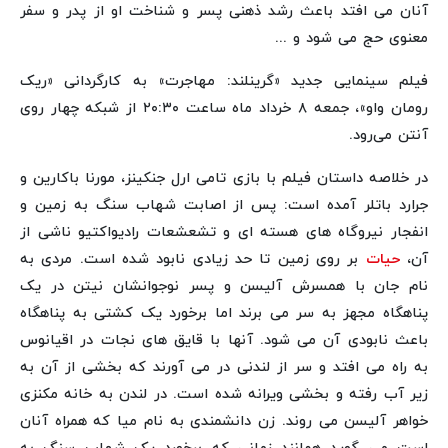
آنان می افتد باعث رشد ذهنی پسر و شناخت او از پدر و سفر
معنوی حج می شود و ...
فیلم سینمایی جدید «گرینلند: مهاجرت» به کارگردانی «ریک
رومان واو»، جمعه ۸ خرداد ماه ساعت ۲۰:۳۰ از شبکه چهار روی
آنتن می‌رود.
در خلاصه داستان فیلم با بازی تامی ارل جنکینز، مورنا باکارین و
جرارد باتلر آمده است: پس از اصابت شهاب سنگ به زمین و
انفجار نیروگاه های هسته ای و تشعشعات رادیواکتیو ناشی از
آن،
حیات
بر روی زمین تا حد زیادی نابود شده است. مردی به
نام جان با همسرش آلیسن و پسر نوجوانشان نیتن در یک
پناهگاه مجهز به سر می برند اما برخورد یک کشتی به پناهگاه
باعث نابودی آن می شود. آنها با قایق های نجات در اقیانوس
به راه می افتد و سر از لندنی در می آورند که بخشی از آن به
زیر آب رفته و بخشی ویرانه شده است. در لندن به خانه مکنزی
خواهر آلیسن می روند. زن دانشمندی به نام میا که همراه آنان