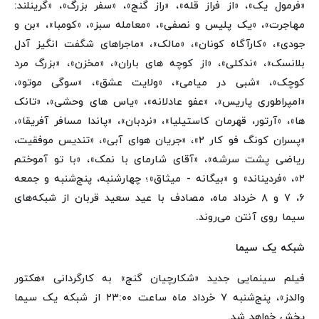
«فرمول یک»، «از فراز قله»، «راز گنج»، «سفر بزرگ»، «گرینلند:
مهاجرت»، «یک پلیس و نصفی»، «معامله سبز»، «کومبا»، «بن و
جودی»، «کارآگاه کونان»، «مالک»، «ماجراهای شگفت انگیز آدل
بلانسک»، «ندکلی»، «از کوچه های باران»، «مخزن»، «بزرگ مرد
کوچک»، «شبی در میامی»، «ولایت عشق»، «سوگی موتو»،
«امپراطوری پاریس»، «عفو عادلانه»، «یاس های وحشی»، «تانک
ها»، «آرتور، قهرمان کاستیلیا»، «نردبان»، «پاندا مسافر آفریقا»،
«پسران کونگ فو کار ۲»، «جریان هوای آبی»، «تندیس موفقیت،
ریاضی پشت سرشه»، «آقای شارمای با نمک»، «با تو آموختم
۲»، «فردیناند» و «بیگانه - میثاق»؛ چهارشنبه، پنج‌شنبه و جمعه
۶، ۷ و ۸ خرداد ماه، مصادف با عید سعید قربان از شبکه‌های
سیما روی آنتن می‌روند.
شبکه یک سیما
فیلم سینمایی جدید «شکارچیان گنج» به کارگردانی «هکتور
والدز»، پنج‌شنبه ۷ خرداد ماه ساعت ۲۳:۰۰ از شبکه یک سیما
پخش خواهد شد.