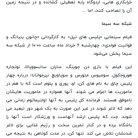
خرابکاری هایی، اردوگاه رابه تعطیلی کشانده و در نتیجه زمین
آن را تصاحب کنند، اما ...
شبکه سه سیما
فیلم سینمایی «پلیس های تپل» به کارگردانی «چانون ینیانگ و
فوانیت فولدی»، چهارشنبه ۶ خرداد ماه ساعت ۱۰:۰۰ از شبکه سه
سیما پخش می‌شود.
این فیلم با بازی دن چوپنگ، ساران سانسووپالا، نوتجاره
هوروجکول، سومیوس متورس و سوپاویچ نپرمواتانا؛ درباره چهار
پلیس چاق به نام های کن، او، یوری و پلوم است که با هم در
ماموریت ها اعزام می شوند. آنها همواره در ماموریت هایشان
ناموفق هستند. فرمانده کل پلیس به آنها اولتیماتوم زمانی می
دهد که لاغر شوند در غیر این صورت به یک شهر دور تبعید می
شوند. جت که پلیس ارشد آنهاست و ورزشکار است آنها را
باشگاه برده و در کنار تمرین سخت و رژیم غذایی برای لاغر
شدنشان تلاش می کند. تنها کن، در مدت کوتاهی به نتیجه می