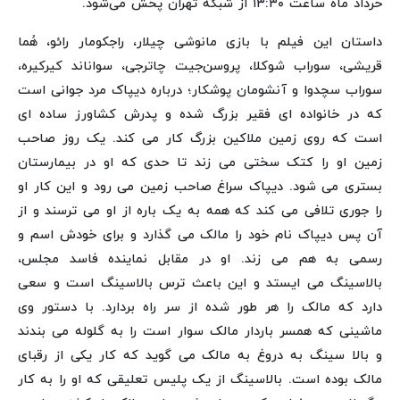
خرداد ماه ساعت ۱۳:۳۰ از شبکه تهران پخش می‌شود.
داستان این فیلم با بازی مانوشی چیلار، راجکومار رائو، هُما
قریشی، سوراب شوکلا، پروسن‌جیت چاترجی، سواناند کیرکیره،
سوراب سچدوا و آنشومان پوشکار؛ درباره دیپاک مرد جوانی است
که در خانواده ای فقیر بزرگ شده و پدرش کشاورز ساده ای
است که روی زمین ملاکین بزرگ کار می کند. یک روز صاحب
زمین او را کتک سختی می زند تا حدی که او در بیمارستان
بستری می شود. دیپاک سراغ صاحب زمین می رود و این کار او
را جوری تلافی می کند که همه به یک باره از او می ترسند و از
آن پس دیپاک نام خود را مالک می گذارد و برای خودش اسم و
رسمی به هم می زند. او در مقابل نماینده فاسد مجلس،
بالاسینگ می ایستد و این باعث ترس بالاسینگ است و سعی
دارد که مالک را هر طور شده از سر راه بردارد. با دستور وی
ماشینی که همسر باردار مالک سوار است را به گلوله می بندند
و بالا سینگ به دروغ به مالک می گوید که کار یکی از رقبای
مالک بوده است. بالاسینگ از یک پلیس تعلیقی که او را به کار