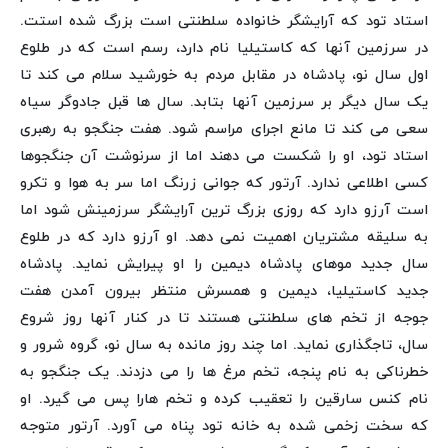
استاد تود که آرایشگر خانواده سلطنتی است بزرگ شده استت.
در سرزمین آنها که کاستیلیا نام دارد، رسم است که در طلوع
اول سال نو، پادشاه در مقابل مردم به خورشید سلام می کند تا
یک سال دیگر بر سرزمین آنها بتابد. سال ها قبل جادوگر سیاه
سعی می کند تا مانع اجرای مراسم شود. هفت جنگجو به رهبری
استاد تود، او را شکست می دهند اما از سرنوشت آن جنگجوها
کسی اطلاعی ندارد. آرتور که جوانی زرنگ اما سر به هوا و تکرو
است آرزو دارد که روزی بزرگ ترین آرایشگر سرزمینش شود اما
به سلیقه مشتریان اهمیت نمی دهد. او آرزو دارد که در طلوع
سال جدید موهای پادشاه دیمین را او پیرایش نماید. پادشاه
جدید کاستیلیا، دیمین و همسرش منتظر بیرون آمدن هفت
جوجه از تخم های سلطنتی هستند تا در کنار آنها روز شروع
سال، تاجگذاری نماید. اما چند روز مانده به سال نو، گروه شرور و
خطرناکی به نام پنجه، تخم مرغ ها را می دزدند. یک جنگجو به
نام کنس سارقین را تعقیب کرده و تخم هارا پس می گیرد. او
که سخت زخمی شده به خانه تود پناه می آورد. آرتور متوجه