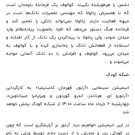
دشمن را هرطورشده بگیرند. کوالوف یک فرمانده باوجدان است
که با همسرش پائولا که مهندس تعمیرات تانک‌ها است در
جبهه فعالیت دارند. پائولا نمی‌تواند تانکی را تعمیر کند و
فرمانده هنگ دستور می‌دهد که افراد به‌صورت پیاده‌نظام وارد
میدان شوند؛ ولی پائولا با پیداکردن یک تانک از کار افتاده و
استفاده از قطعاتش تانک را راه‌اندازی کرده و با کوالوف به
میدان می‌رود. کوالوف و افرادش با ده تانک آلمانی مواجه
می‌شوند و ...
شبکه کودک
انیمیشن سینمایی «آرتور، قهرمان کاستیلیا» به کارگردانی
«آرتورو ای. هرناندز، اندرو گوردون و ویراپاترا جیناناوین»،
چهارشنبه ۶ خرداد ماه ساعت ۱۴:۰۰ از شبکـه کودک پخش خواهد
شد.
در این انیمیشن خواهیم دید: آرتور بز آرایشگری است که چون
در کودکی پدر و مادرش را از دست داده، توسط وزغی به نام