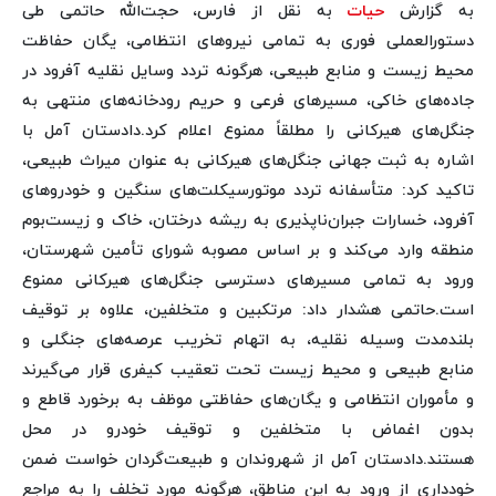
به گزارش
حیات
به نقل از فارس،
حجت‌الله حاتمی طی
دستورالعملی فوری به تمامی نیروهای انتظامی، یگان حفاظت
محیط زیست و منابع طبیعی، هرگونه تردد وسایل نقلیه آفرود در
جاده‌های خاکی، مسیرهای فرعی و حریم رودخانه‌های منتهی به
جنگل‌های هیرکانی را مطلقاً ممنوع اعلام کرد.
دادستان آمل با
اشاره به ثبت جهانی جنگل‌های هیرکانی به عنوان میراث طبیعی،
تاکید کرد: متأسفانه تردد موتورسیکلت‌های سنگین و خودروهای
آفرود، خسارات جبران‌ناپذیری به ریشه درختان، خاک و زیست‌بوم
منطقه وارد می‌کند و بر اساس مصوبه شورای تأمین شهرستان،
ورود به تمامی مسیرهای دسترسی جنگل‌های هیرکانی ممنوع
است.
حاتمی هشدار داد: مرتکبین و متخلفین، علاوه بر توقیف
بلندمدت وسیله نقلیه، به اتهام تخریب عرصه‌های جنگلی و
منابع طبیعی و محیط زیست تحت تعقیب کیفری قرار می‌گیرند
و مأموران انتظامی و یگان‌های حفاظتی موظف به برخورد قاطع و
بدون اغماض با متخلفین و توقیف خودرو در محل
هستند.
دادستان آمل از شهروندان و طبیعت‌گردان خواست ضمن
خودداری از ورود به این مناطق، هرگونه مورد تخلف را به مراجع