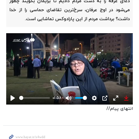
دعای عرفه را به دست مردم دادیم تا برایمان بگویند چطور
می‌شود در اوج عرفان، سرخ‌ترین تقاضای حماسی را از خدا
داشت؟ برداشت مردم از این پارادوکس تماشایی است.
01:58
Play
Mute
Settings
PIP
Enter
Down
انتهای پیام//
fullscreen