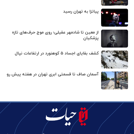
پیاتزا به تهران رسید
از معین تا شادمهر عقیلی؛ روی موج حرف‌های تازه
پزشکیان
کشف بقایای اجساد ۵ کوهنورد در ارتفاعات نپال
آسمان صاف تا قسمتی ابری تهران در هفته پیش رو