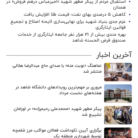
استقبال مردم از پیکر مطهر شهید «امیرعباس درهم فروش» در
همدان
کاهش ۵ درصدی بهای نفت؛ قیمت طلا افزایش یافت
عزم جدی بنیاد شهید برای نهایی‌سازی لایحه اصلاح و تجمیع
قوانین ایثارگری
بهره مندی بیش از 21 هزار نفر جامعه ایثارگری از خدمات
صندوق قرض الحسنه شاهد
آخرین اخبار
نماهنگ «نوبت منه» با صدای حاج عبدالرضا هلالی
منتشر شد
مروری بر مهم‌ترین رویدادهای دانشگاه شاهد در
هفته‌های نخست مرداد
پیکر مطهر شهید «محمدعلی رحیم‌زاده» در اورامان
تشییع شد
برگزاری آیین نکوداشت فعالان مواکب مرز شلمچه
توسط شهرداری منطقه یک