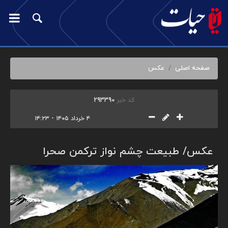
صفحه اصلی
عکس
کد خبر
293390
۴ خرداد ۱۴۰۵ - ۱۴:۲۳
عکس/ طبیعت چشم نواز ترکمن صحرا