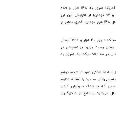
بر اساس آخرین داده‌های ثبت‌شده در تالار حواله، نرخ دلار آمریکا امروز به ۱۴۸ هزار و ۲۸۹
تومان رسید؛ رقمی که در مقایسه با روز یکشنبه (۱۴۸ هزار و ۹۷ تومان) از افزایش این ارز
حکایت دارد. به این ترتیب، دلار در مرکز مبادله ضمن حفظ کانال ۱۴۸ هزار تومان، قدری بالاتر از
در مقابل، درهم امارات روندی معکوس را تجربه کرد. قیمت درهم که دیروز ۴۰ هزار و ۳۲۶ تومان
ت شده بود، امروز با کاهش مواجه شد و به ۴۰ هزار و ۱۰۶ تومان رسید. یورو نیز همچنان در
ی حرکت کرد؛ این ارز اروپایی از ۱۷۱ هزار و ۸۸۳ تومان در معاملات یکشنبه، امروز به
ز مبادله اندکی تقویت شده، درهم
ابه‌جایی‌های محدود را نشانه تداوم
یاستی که با هدف هم‌خوان کردن
ال می‌شود و مانع از شکل‌گیری