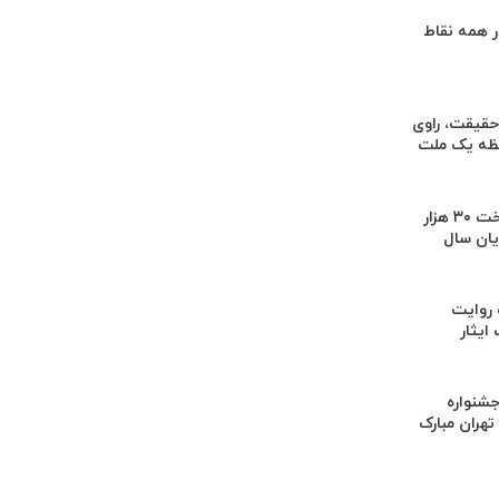
 همه نقاط
 حقیقت، راوی
فظه یک ملت
هدف‌گذاری پرداخت ۳۰ هزار
یان سال
 روایت
ایثار
جشنواره
هران مبارک