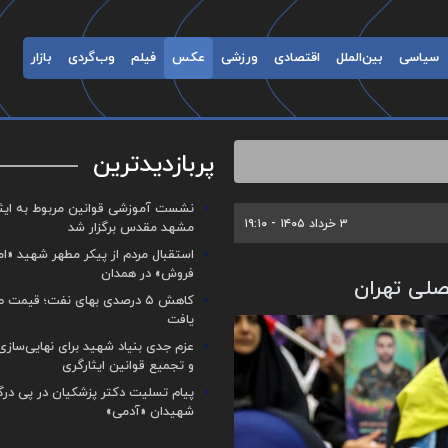
سیاسی
بین‌الملل
اقتصادی
ورزشی
عکس
فیلم
وب‌گردی
بازار
پربازدیدترین
نشست آموزشی قوانین مربوط به ایثار
۳ خرداد ۱۴۰۵ - ۱۹:۱۰
مشهد مقدس برگزار شد ‌
استقبال مردم از پیکر مطهر شهید «ا
فروش» در همدان
لی تهران
کاهش ۵ درصدی بهای نفت؛ قیمت 
یافت
عزم جدی بنیاد شهید برای نهایی‌سازی
و تجمیع قوانین ایثارگری
پیام تسلیت دکتر پزشکیان در پی در
شهیدان «آدمی»