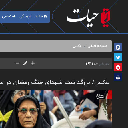
خانه
فرهنگی
اجتماعی
صفحه اصلی
عکس
کد خبر
293286
عکس/ بزرگداشت شهدای جنگ رمضان در مص