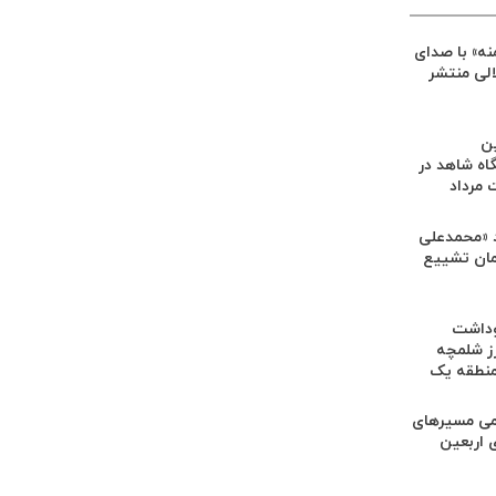
ه» با صدای
الی منتشر
ین
اه شاهد در
مرداد
 «محمدعلی
رامان تشییع
وداشت
ز شلمچه
منطقه یک
امی مسیرهای
 اربعین