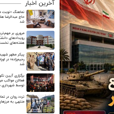
آخرین اخبار
نماهنگ «نوبت من
حاج عبدالرضا هل
شد
مروری بر مهم‌تر
رویدادهای دانشگ
هفته‌های نخست 
پیکر مطهر شهید
رحیم‌زاده» در او
شد
برگزاری آیین نک
فعالان مواکب مر
توسط شهرداری 
تردد روان در تم
منتهی به مرزهای