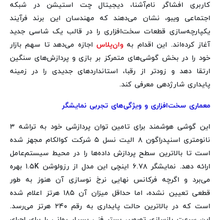
کاربری افشاگر نام‌آشنا، دیجیتال چت استیشن در شبکه
اجتماعی ویبو، نشان می‌دهند که مهندسان این برند فرآیند
یکپارچه‌سازی قطعات سخت‌افزاری را در قالب یک شاسی جدید
آغاز کرده‌اند. این اقدام به
وان‌پلاس
اجازه می‌دهد تا سهم بازار
خود را در بخش گوشی‌های متمرکز بر بازی و پردازش‌های سنگین
ارتقا دهد و زودتر از رقبا، استانداردهای جدیدی را در زمینه
پایداری شارژدهی معرفی کند.
معماری سخت‌افزاری و ویژگی‌های تجربی نمایشگر
این گوشی هوشمند برای تامین توان پردازشی خود به تراشه ۳
نانومتری اسنپدراگون ۸ الیت نسل ۵ شرکت کوالکام مجهز شده
است تا بالاترین سطح پردازش داده‌ها را در محیط سیستم‌عامل
ارائه دهد. نمایشگر ۶.۷۸ اینچی این مدل از رزولوشن ۱.۵K بهره
می‌برد و اگرچه فرکانس نهایی نرخ نوسازی آن هنوز به طور
قطعی تعیین نشده، اما حداقل میزان آن ۱۸۵ هرتز اعلام شده
است که در بالاترین حالت پایداری به رقم ۲۴۰ هرتز می‌رسد.
این سرعت بازسازی تصویر، بستر فنی بسیار روانی را برای اجرای