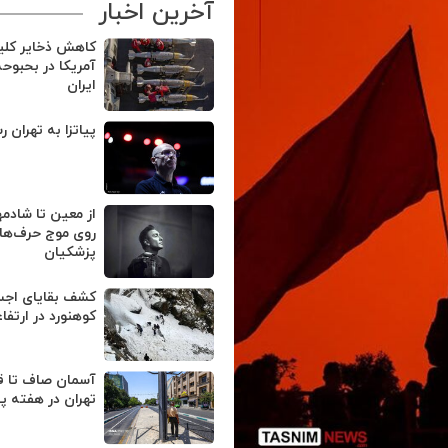
آخرین اخبار
کاهش ذخایر کل
آمریکا در بحبوح
ایران
پیاتزا به تهران ر
از معین تا شادمه
روی موج حرف‌های
پزشکیان
کوهنورد در ارتفا
آسمان صاف تا ق
تهران در هفته پ