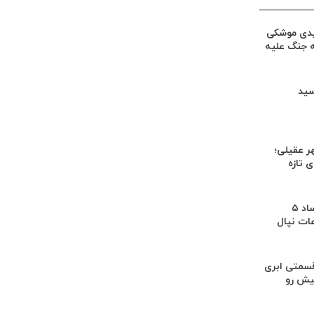
یدی موشکی
ه جنگ علیه
سید
ر عقیلی؛
 تازه
کشف بقایای اجساد ۵
عات نپال
سمتی ابری
یش رو