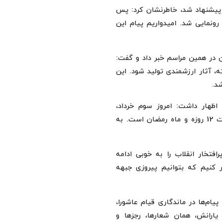
نگی اربعین با بیان اینکه بیش از 200 شعار پیشنهاد شد، خاطرنشان کرد: پس
ونمایی شد. امیدواریم پیام این
ن در همین مراسم خبر داد و گفت:
ه، آثار ارزشمندی تولید شود. این
د.
اظهار داشت: امروز سوم خرداد،
یادآور رشادت‌های رزمندگان در عملیات بیت‌المقدس و مقاومت 12 روزه و ماه رمضان است. به
رافتخار انقلاب را به خوبی ادامه
ر کنیم که بتوانیم پیروزی جبهه
یام‌ها در ماندگاری قیام عاشورا،
یارانش، همان شعارها، رجزها و