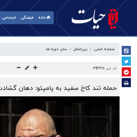
خانه
فرهنگی
اجتماعی
صفحه اصلی
بین‌الملل
سایر حوزه ها
کد خبر
293216
حمله تند کاخ سفید به پامپئو: دهان گشادت 