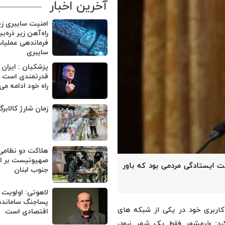
آخرین اخبار
امنیت سایبری ز
راه‌آهن زیر ذره‌ب
فرماندهی عملیا
سایبری
پزشکیان : ایران
قدرتمندی است ک
راه خود ادامه می
زمان شارژ کالابر
هلاکت دو نظامی
صهیونیست بر اثر
 ایستادگی مردمی بود که باور
جنوب لبنان
لاهوتی: اولویت 
پساجنگ ساماند
اربری خود در یکی از شبکه های
اقتصادی است
کرد: خرمشهر فقط یک شهر نبود،