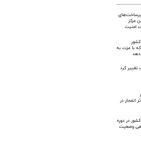
یرساخت‌های
ین مرکز
ت امنیت
 کشور
ه با عزت به
‌دهد
گ تغییر کرد
 انفجار در
کشور در دوره
هی وضعیت