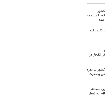
 کشور
ه با عزت به
‌دهد
گ تغییر کرد
 انفجار در
کشور در دوره
هی وضعیت
ن مسئله
م به شمار