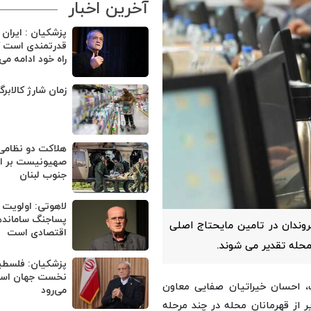
آخرین اخبار
پزشکیان : ایران
قدرتمندی است ک
راه خود ادامه می
زمان شارژ کالابر
هلاکت دو نظامی
صهیونیست بر اثر
جنوب لبنان
لاهوتی: اولویت 
پساجنگ ساماند
وندان در تامین مایحتاج اصلی
اقتصادی است
پزشکیان: فلسطی
نخست جهان اسلا
، احسان خیراتیان صفایی معاون
می‌رود
ز قهرمانان محله در چند مرحله