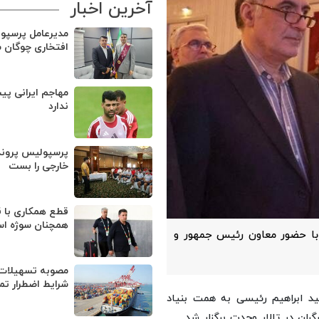
آخرین اخبار
مدیرعامل پرسپو
افتخاری چوگان 
مهاجم ایرانی پی
ندارد
پرسپولیس پروند
خارجی را بست
قطع همکاری با ق
همچنان سوژه ا
با حضور معاون رئیس جمهور و
مصوبه تسهیلات 
شرایط اضطرار تم
د ابراهیم رئیسی به همت بنیاد
ران در تالار وحدت برگزار شد.