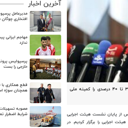
آخرین اخبار
مدیرعامل پرسپو
افتخاری چوگان 
مهاجم ایرانی پی
ندارد
پرسپولیس پروند
خارجی را بست
قطع همکاری با ق
دبیرکل کمیته ملی المپیک گفت: افزایش بودجه تقریباً ۳۵ تا ۴۰ درصدی را کمیته ملی
همچنان سوژه ا
مصوبه تسهیلات 
شرایط اضطرار تم
س از پایان نشست هیئت اجرایی
 اجرایی را برگزار کردیم. در