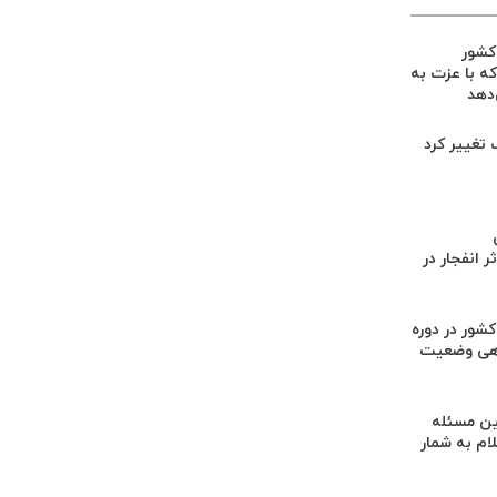
 کشور
ه با عزت به
‌دهد
گ تغییر کرد
 انفجار در
کشور در دوره
هی وضعیت
ن مسئله
م به شمار