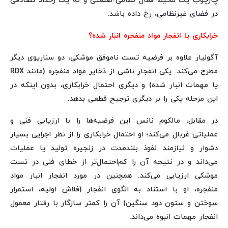
چارچوب یک محیط فعال نظامی-صنعتی و نه یک رخداد تصادفی
در فضای غیرنظامی، رخ داده باشد.
خرابکاری یا انفجار مواد منفجره انبار شده؟
آگولیار علاوه بر فرضیه تست ناموفق موشکی، دو سناریوی دیگر
مطرح می‌کند: یکی انفجار ناشی از ذخایر مواد منفجره (مانند RDX
یا مهمات انبار شده) و دیگری احتمال خرابکاری، بدون اینکه در
این مرحله یکی را بر دیگری ترجیح قطعی بدهد.
در مقابل، مالکوم نانس این فرضیه‌ها را با ارزیابی فنی و
عملیاتی غربال می‌کند؛ او احتمال خرابکاری را از نظر اجرایی بسیار
دشوار و نیازمند نفوذ بلندمدت در زنجیره تولید یا عملیات
می‌داند و در نتیجه آن را کم‌احتمال‌تر از خطای فنی در تست
موشکی ارزیابی می‌کند. همچنین در مورد انفجار انبار مواد
منفجره، او با استناد به الگوی انفجار (فلاش اولیه، استمرار
سوختن و ستون دود سنگین) آن را کمتر سازگار با رفتار معمول
انفجار مهمات انبوه می‌داند.