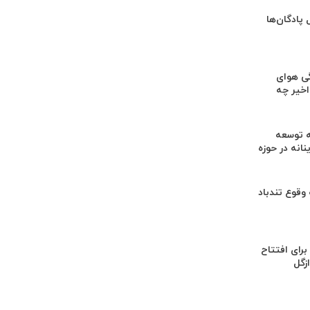
 پادگان‌ها
ی هوای
اخیر چه
ه توسعه
نانه در حوزه
قوع تندباد
ای افتتاح
زگل