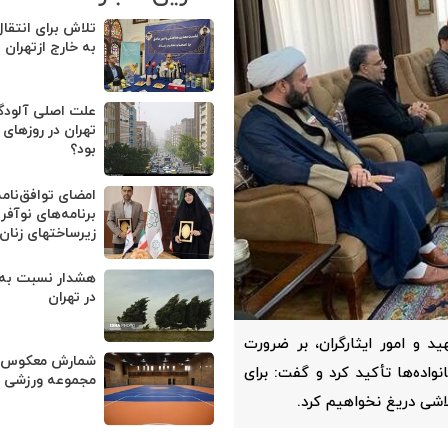
تلاش برای انتقال
به خارج ازتهران
علت اصلی آلودگ
تهران در روزهای 
بود؟
امضای توافق‌نام
برنامه‌های نوآفری
زیرساخت‏های زنان
هشدار نسبت به و
در تهران
د و امور ایثارگران، بر ضرورت
شمارش معکوس بر
واده‌ها تأکید کرد و گفت: برای
مجموعه ورزشی ا
اشی دریغ نخواهیم کرد.