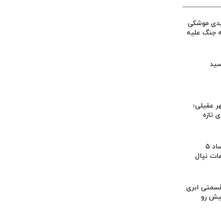
یدی موشکی
ه جنگ علیه
سید
ر عقیلی؛
 تازه
کشف بقایای اجساد ۵
عات نپال
سمتی ابری
یش رو